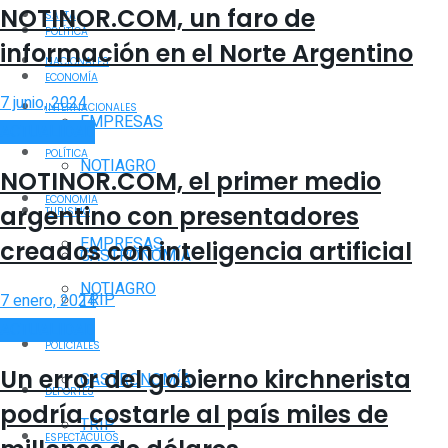
NOTINOR.COM, un faro de
SALTA
POLÍTICA
información en el Norte Argentino
NACIONALES
ECONOMÍA
7 junio, 2024
INTERNACIONALES
EMPRESAS
ACTUALIDAD
POLÍTICA
NOTIAGRO
NOTINOR.COM, el primer medio
ECONOMÍA
argentino con presentadores
TURISMO
EMPRESAS
creados con inteligencia artificial
GASTRONOMÍA
NOTIAGRO
TRIP
7 enero, 2024
ACTUALIDAD
TURISMO
POLICIALES
Un error del gobierno kirchnerista
GASTRONOMÍA
DEPORTES
podría costarle al país miles de
TRIP
ESPECTÁCULOS