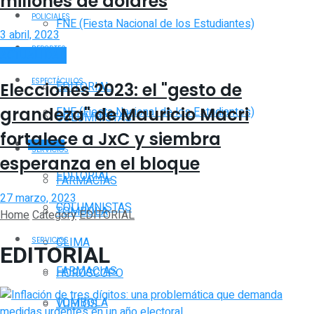
millones de dólares
POLICIALES
FNE (Fiesta Nacional de los Estudiantes)
3 abril, 2023
DEPORTES
ACTUALIDAD
OPINIÓN
ESPECTÁCULOS
EDITORIAL
Elecciones 2023: el "gesto de
grandeza" de Mauricio Macri
FNE (Fiesta Nacional de los Estudiantes)
COLUMNISTAS
fortalece a JxC y siembra
OPINIÓN
SERVICIOS
esperanza en el bloque
EDITORIAL
FARMACIAS
27 marzo, 2023
COLUMNISTAS
TOMBOLA
Home
Category
EDITORIAL
CLIMA
SERVICIOS
EDITORIAL
FARMACIAS
HORÓSCOPO
TOMBOLA
VUELOS