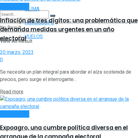
ACTUALIDAD
CLIMA
Inflación de tres dígitos: una problemática que
HORÓSCOPO
No Result
demanda medidas urgentes en un año
VUELOS
electoral
View All Result
20 marzo, 2023
0
Se necesita un plan integral para abordar el alza sostenida de
precios, pero surge el interrogante...
Read more
ACTUALIDAD
Expoagro, una cumbre política diversa en el
arranque de la campaña electoral