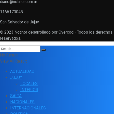
diario@notinor.com.ar
1166170045
San Salvador de Jujuy
© 2023
Notinor
desarrollado por
Overcod
- Todos los derechos
reservados.
No Result
View All Result
ACTUALIDAD
JUJUY
LOCALES
INTERIOR
SALTA
NACIONALES
INTERNACIONALES