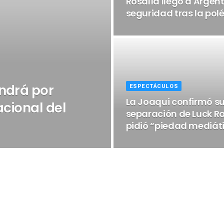
Rosalía llegó a Argen
seguridad tras la po
endrá por
ESPECTÁCULOS
La Joaqui confirmó s
acional del
separación de Luck Ra
pidió “piedad mediát