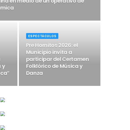
tina en medio de un operativo de
lémica
ESPECTÁCULOS
Pre Hornitos 2026: el
Municipio invita a
u
participar del Certamen
 y
Folklórico de Música y
ica”
Danza