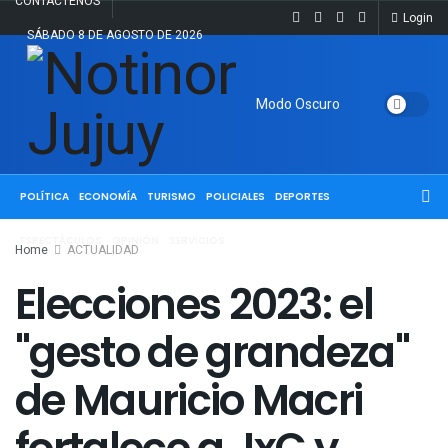
CONTACTENOS
Login
SÁBADO 8 DE AGOSTO DE 2026
Modo Oscuro
ACTUALIDAD
JUJUY
SALTA
NACIONALES
INTERNACIONALES
POLÍTICA
ECONOMÍA
TURISMO
POLICIALES
DEPORTES
ESPECTÁCULOS
OPINIÓN
SERVICIOS
Home
ACTUALIDAD
Elecciones 2023: el
"gesto de grandeza"
de Mauricio Macri