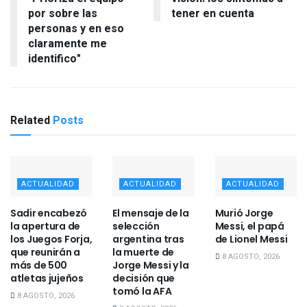
por sobre las
tener en cuenta
personas y en eso
claramente me
identifico"
Related
Posts
ACTUALIDAD
ACTUALIDAD
ACTUALIDAD
Sadir encabezó
El mensaje de la
Murió Jorge
la apertura de
selección
Messi, el papá
los Juegos Forja,
argentina tras
de Lionel Messi
que reunirán a
la muerte de
8 AGOSTO, 2026
más de 500
Jorge Messi y la
atletas jujeños
decisión que
tomó la AFA
8 AGOSTO, 2026