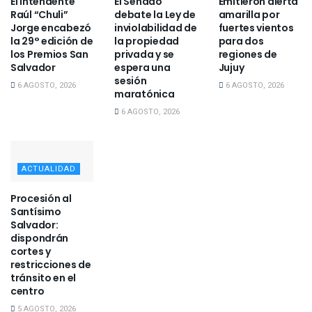
El intendente
El Senado
Emitieron alerta
Raúl “Chuli”
debate la Ley de
amarilla por
Jorge encabezó
inviolabilidad de
fuertes vientos
la 29° edición de
la propiedad
para dos
los Premios San
privada y se
regiones de
Salvador
espera una
Jujuy
sesión
6 AGOSTO, 2026
6 AGOSTO, 2026
maratónica
6 AGOSTO, 2026
ACTUALIDAD
Procesión al
Santísimo
Salvador:
dispondrán
cortes y
restricciones de
tránsito en el
centro
5 AGOSTO, 2026