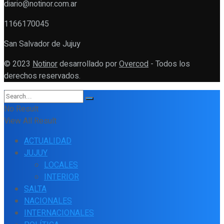
diario@notinor.com.ar
1166170045
San Salvador de Jujuy
© 2023
Notinor
desarrollado por
Overcod
- Todos los
derechos reservados.
No Result
View All Result
ACTUALIDAD
JUJUY
LOCALES
INTERIOR
SALTA
NACIONALES
INTERNACIONALES