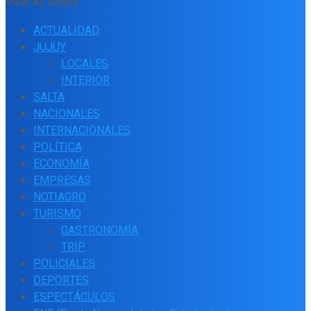
View All Result
ACTUALIDAD
JUJUY
LOCALES
INTERIOR
SALTA
NACIONALES
INTERNACIONALES
POLÍTICA
ECONOMÍA
EMPRESAS
NOTIAGRO
TURISMO
GASTRONOMÍA
TRIP
POLICIALES
DEPORTES
ESPECTÁCULOS