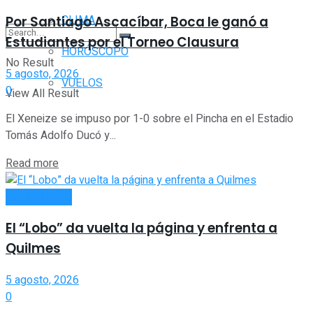
CLIMA
Por Santiago Ascacíbar, Boca le ganó a
Estudiantes por el Torneo Clausura
HORÓSCOPO
No Result
5 agosto, 2026
VUELOS
0
View All Result
El Xeneize se impuso por 1-0 sobre el Pincha en el Estadio
Tomás Adolfo Ducó y...
Read more
ACTUALIDAD
El “Lobo” da vuelta la página y enfrenta a
Quilmes
5 agosto, 2026
0