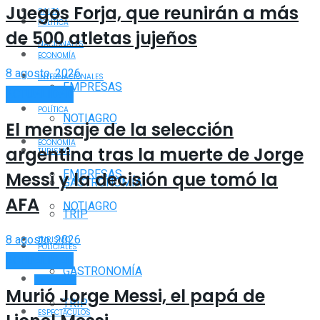
Juegos Forja, que reunirán a más
SALTA
POLÍTICA
de 500 atletas jujeños
NACIONALES
ECONOMÍA
8 agosto, 2026
INTERNACIONALES
EMPRESAS
ACTUALIDAD
POLÍTICA
NOTIAGRO
El mensaje de la selección
ECONOMÍA
argentina tras la muerte de Jorge
TURISMO
EMPRESAS
Messi y la decisión que tomó la
GASTRONOMÍA
AFA
NOTIAGRO
TRIP
8 agosto, 2026
TURISMO
POLICIALES
ACTUALIDAD
GASTRONOMÍA
DEPORTES
Murió Jorge Messi, el papá de
TRIP
ESPECTÁCULOS