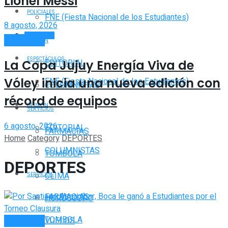
Lionel Messi
POLICIALES
FNE (Fiesta Nacional de los Estudiantes)
8 agosto, 2026
DEPORTES
DEPORTES
OPINIÓN
ESPECTÁCULOS
EDITORIAL
La Copa Jujuy Energía Viva de
Vóley inicia una nueva edición con
FNE (Fiesta Nacional de los Estudiantes)
COLUMNISTAS
récord de equipos
OPINIÓN
SERVICIOS
6 agosto, 2026
EDITORIAL
FARMACIAS
Home
Category
DEPORTES
COLUMNISTAS
TOMBOLA
DEPORTES
CLIMA
SERVICIOS
FARMACIAS
HORÓSCOPO
TOMBOLA
VUELOS
DEPORTES