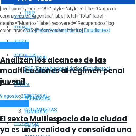
DEPORTES
[cvct country-code="AR" style="style-6" title="Casos de
TRIP
coronavirus en Argentina" label-total="Total" label-
ESPECTÁCULOS
deaths="Muertos" label-recovered="Recuperados" bg-
POLICIALES
FNE (Fiesta Nacional de los Estudiantes)
color="transparent" font-color="#ffffff"]
DEPORTES
ACTUALIDAD
OPINIÓN
ESPECTÁCULOS
EDITORIAL
Analizan los alcances de las
FNE (Fiesta Nacional de los Estudiantes)
modificaciones al régimen penal
COLUMNISTAS
juvenil
OPINIÓN
SERVICIOS
EDITORIAL
9 agosto, 2026
FARMACIAS
ACTUALIDAD
COLUMNISTAS
TOMBOLA
El sexto Multiespacio de la ciudad
CLIMA
SERVICIOS
ya es una realidad y consolida una