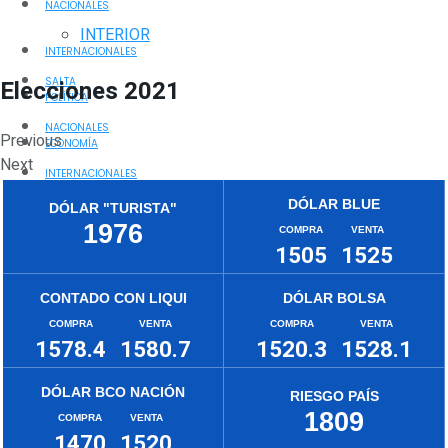
NACIONALES
INTERIOR
INTERNACIONALES
Elecciones 2021
SALTA
POLÍTICA
NACIONALES
Previous
ECONOMÍA
Next
INTERNACIONALES
EMPRESAS
DÓLAR BLUE
DÓLAR "TURISTA"
POLÍTICA
1976
NOTIAGRO
COMPRA
VENTA
1505
1525
ECONOMÍA
TURISMO
CONTADO CON LIQUI
DÓLAR BOLSA
EMPRESAS
GASTRONOMÍA
COMPRA
VENTA
COMPRA
VENTA
1578.4
1580.7
1520.3
1528.1
NOTIAGRO
TRIP
DÓLAR BCO NACIÓN
RIESGO PAÍS
TURISMO
POLICIALES
1809
COMPRA
VENTA
1470
1520
GASTRONOMÍA