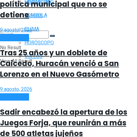
FARMACIAS
HORÓSCOPO
política municipal que no se
detiene
TOMBOLA
VUELOS
CLIMA
9 agosto, 2026
ACTUALIDAD
HORÓSCOPO
No Result
Tras 25 años y un doblete de
VUELOS
View All Result
Caicedo, Huracán venció a San
Lorenzo en el Nuevo Gasómetro
9 agosto, 2026
ACTUALIDAD
Sadir encabezó la apertura de los
Juegos Forja, que reunirán a más
de 500 atletas jujeños