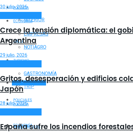
30 julio, 2026
POLÍTICA
INTERNACIONALES
INTERIOR
ECONOMÍA
Crece la tensión diplomática: el gob
EMPRESAS
Argentina
SALTA
NOTIAGRO
29 julio, 2026
TURISMO
NACIONALES
INTERNACIONALES
GASTRONOMÍA
Gritos, desesperación y edificios co
INTERNACIONALES
TRIP
Japón
POLICIALES
28 julio, 2026
POLÍTICA
INTERNACIONALES
DEPORTES
España sufre los incendios forestal
ECONOMÍA
ESPECTÁCULOS