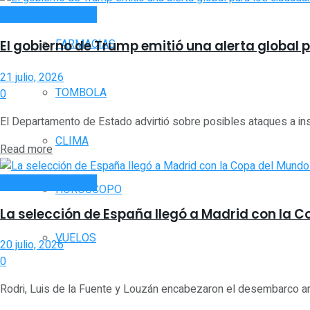
INTERNACIONALES
FARMACIAS
El gobierno de Trump emitió una alerta global
21 julio, 2026
TOMBOLA
0
El Departamento de Estado advirtió sobre posibles ataques a inst
CLIMA
Read more
INTERNACIONALES
HORÓSCOPO
La selección de España llegó a Madrid con la C
VUELOS
20 julio, 2026
0
Rodri, Luis de la Fuente y Louzán encabezaron el desembarco ante