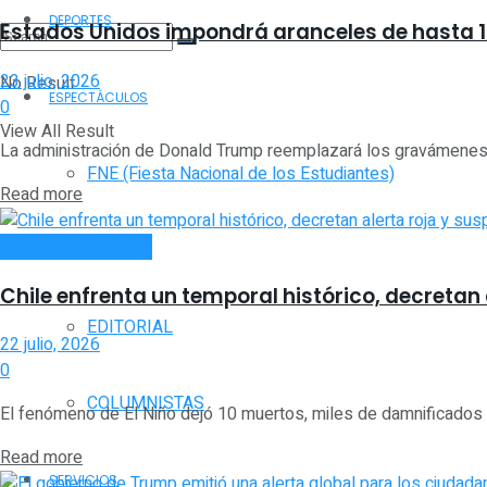
DEPORTES
Estados Unidos impondrá aranceles de hasta 12
23 julio, 2026
No Result
ESPECTÁCULOS
0
View All Result
La administración de Donald Trump reemplazará los gravámenes 
FNE (Fiesta Nacional de los Estudiantes)
Read more
INTERNACIONALES
OPINIÓN
Chile enfrenta un temporal histórico, decretan
EDITORIAL
22 julio, 2026
0
COLUMNISTAS
El fenómeno de El Niño dejó 10 muertos, miles de damnificados y
Read more
SERVICIOS