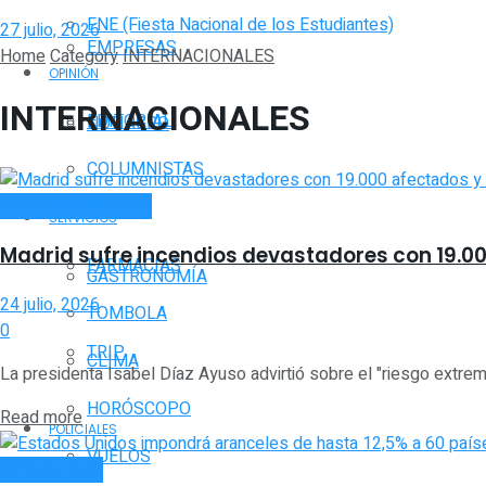
FNE (Fiesta Nacional de los Estudiantes)
27 julio, 2026
EMPRESAS
Home
Category
INTERNACIONALES
OPINIÓN
INTERNACIONALES
EDITORIAL
NOTIAGRO
COLUMNISTAS
TURISMO
INTERNACIONALES
SERVICIOS
Madrid sufre incendios devastadores con 19.0
FARMACIAS
GASTRONOMÍA
24 julio, 2026
TOMBOLA
0
TRIP
CLIMA
La presidenta Isabel Díaz Ayuso advirtió sobre el "riesgo extremo"
HORÓSCOPO
Read more
POLICIALES
VUELOS
ACTUALIDAD