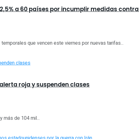
,5% a 60 países por incumplir medidas contra 
temporales que vencen este viernes por nuevas tarifas...
 alerta roja y suspenden clases
 más de 104 mil...