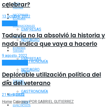
celebrar?
SALTA
POLÍTICA
NACIONALES
13 octubre, 2022
ECONOMÍA
OPINIÓN
INTERNACIONALES
EMPRESAS
Todavía no la absolvió la historia y
POLÍTICA
NOTIAGRO
nada indica que vaya a hacerlo
ECONOMÍA
TURISMO
9 agosto, 2022
EMPRESAS
GASTRONOMÍA
COLUMNISTAS
NOTIAGRO
TRIP
Deplorable utilización política del
día del veterano
TURISMO
POLICIALES
GASTRONOMÍA
21 abril, 2022
DEPORTES
Home
Category
POR GABRIEL GUTIERREZ
TRIP
ESPECTÁCULOS