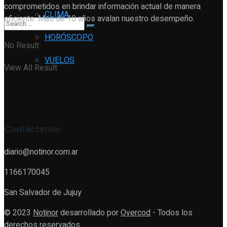
comprometidos en brindar información actual de manera
CLIMA
eficiente. Mas de 10 años avalan nuestro desempeño.
HORÓSCOPO
No Result
VUELOS
View All Result
Contáctenos
diario@notinor.com.ar
1166170045
San Salvador de Jujuy
© 2023
Notinor
desarrollado por
Overcod
- Todos los
derechos reservados.