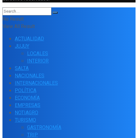
No Result
View All Result
ACTUALIDAD
JUJUY
LOCALES
INTERIOR
SALTA
NACIONALES
INTERNACIONALES
POLÍTICA
ECONOMÍA
EMPRESAS
NOTIAGRO
TURISMO
GASTRONOMÍA
TRIP