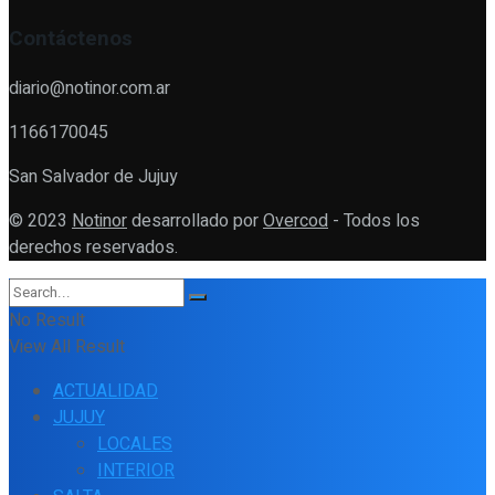
Contáctenos
diario@notinor.com.ar
1166170045
San Salvador de Jujuy
© 2023
Notinor
desarrollado por
Overcod
- Todos los
derechos reservados.
No Result
View All Result
ACTUALIDAD
JUJUY
LOCALES
INTERIOR