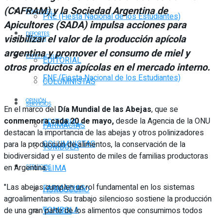
(CAFRAM) y la Sociedad Argentina de
POLICIALES
FNE (Fiesta Nacional de los Estudiantes)
Apicultores (SADA) impulsa acciones para
DEPORTES
visibilizar el valor de la producción apícola
OPINIÓN
argentina y promover el consumo de miel y
ESPECTÁCULOS
EDITORIAL
otros productos apícolas en el mercado interno.
FNE (Fiesta Nacional de los Estudiantes)
COLUMNISTAS
OPINIÓN
SERVICIOS
En el marco del
Día Mundial de las Abejas
, que se
conmemora cada 20 de mayo,
desde la Agencia de la ONU
EDITORIAL
FARMACIAS
destacan la importancia de las abejas y otros polinizadores
COLUMNISTAS
para la producción de alimentos, la conservación de la
TOMBOLA
biodiversidad y el sustento de miles de familias productoras
en Argentina.
CLIMA
SERVICIOS
"Las abejas cumplen un rol fundamental en los sistemas
FARMACIAS
HORÓSCOPO
agroalimentarios. Su trabajo silencioso sostiene la producción
TOMBOLA
de una gran parte de los alimentos que consumimos todos
VUELOS