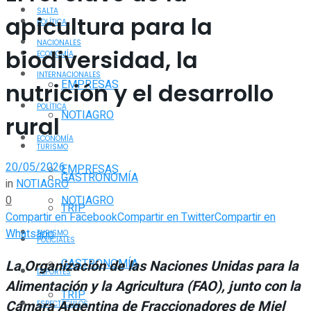
SALTA
apicultura para la
POLÍTICA
NACIONALES
biodiversidad, la
ECONOMÍA
INTERNACIONALES
EMPRESAS
nutrición y el desarrollo
POLÍTICA
NOTIAGRO
rural
ECONOMÍA
TURISMO
20/05/2026
EMPRESAS
GASTRONOMÍA
in
NOTIAGRO
0
NOTIAGRO
TRIP
Compartir en Facebook
Compartir en Twitter
Compartir en
Whatsapp
TURISMO
POLICIALES
GASTRONOMÍA
La Organización de las Naciones Unidas para la
DEPORTES
Alimentación y la Agricultura (FAO), junto con la
TRIP
Cámara Argentina de Fraccionadores de Miel
ESPECTÁCULOS