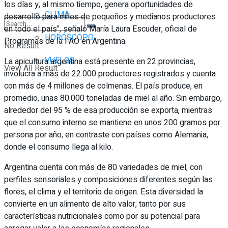
los días y, al mismo tiempo, genera oportunidades de
CLIMA
desarrollo para miles de pequeños y medianos productores
en todo el país", señaló María Laura Escuder, oficial de
HORÓSCOPO
Programas de la FAO en Argentina.
No Result
VUELOS
La apicultura argentina está presente en 22 provincias,
View All Result
involucra a más de 22.000 productores registrados y cuenta
con más de 4 millones de colmenas. El país produce, en
promedio, unas 80.000 toneladas de miel al año. Sin embargo,
alrededor del 95 % de esa producción se exporta, mientras
que el consumo interno se mantiene en unos 200 gramos por
persona por año, en contraste con países como Alemania,
donde el consumo llega al kilo.
Argentina cuenta con más de 80 variedades de miel, con
perfiles sensoriales y composiciones diferentes según las
flores, el clima y el territorio de origen. Esta diversidad la
convierte en un alimento de alto valor, tanto por sus
características nutricionales como por su potencial para