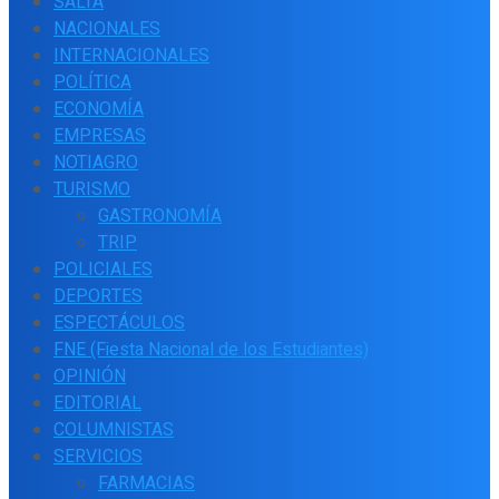
SALTA
NACIONALES
INTERNACIONALES
POLÍTICA
ECONOMÍA
EMPRESAS
NOTIAGRO
TURISMO
GASTRONOMÍA
TRIP
POLICIALES
DEPORTES
ESPECTÁCULOS
FNE (Fiesta Nacional de los Estudiantes)
OPINIÓN
EDITORIAL
COLUMNISTAS
SERVICIOS
FARMACIAS