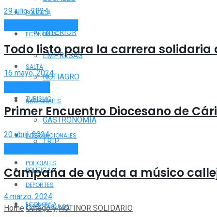
29 julio, 2024
POLÍTICA
NOTINOR SOLIDARIO
INTERIOR
ECONOMÍA
Todo listo para la carrera solidaria
EMPRESAS
SALTA
16 mayo, 2024
NOTIAGRO
ACTUALIDAD
TURISMO
NACIONALES
Primer Encuentro Diocesano de Cári
GASTRONOMÍA
20 abril, 2024
INTERNACIONALES
TRIP
NOTINOR SOLIDARIO
POLICIALES
Campaña de ayuda a músico calle
POLÍTICA
DEPORTES
4 marzo, 2024
ECONOMÍA
ESPECTÁCULOS
Home
Category
NOTINOR SOLIDARIO