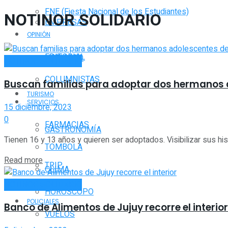
FNE (Fiesta Nacional de los Estudiantes)
NOTINOR SOLIDARIO
EMPRESAS
OPINIÓN
EDITORIAL
NOTIAGRO
NOTINOR SOLIDARIO
COLUMNISTAS
Buscan familias para adoptar dos hermanos 
TURISMO
SERVICIOS
15 diciembre, 2023
0
FARMACIAS
GASTRONOMÍA
Tienen 16 y 13 años y quieren ser adoptados. Visibilizar sus his
TOMBOLA
Read more
TRIP
CLIMA
NOTINOR SOLIDARIO
HORÓSCOPO
POLICIALES
Banco de Alimentos de Jujuy recorre el interior
VUELOS