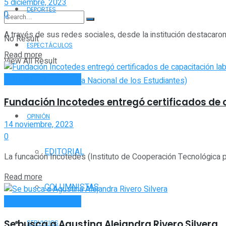
5 diciembre, 2023
DEPORTES
0
A través de sus redes sociales, desde la institución destacaro
No Result
ESPECTÁCULOS
Read more
View All Result
NOTINOR SOLIDARIO
FNE (Fiesta Nacional de los Estudiantes)
Fundación Incotedes entregó certificados de 
OPINIÓN
14 noviembre, 2023
0
EDITORIAL
La funcación Incotedes (Instituto de Cooperación Tecnológica para
Read more
COLUMNISTAS
NOTINOR SOLIDARIO
Se busca a Agustina Alejandra Rivero Silvera
SERVICIOS