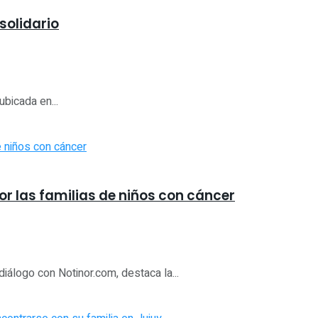
solidario
bicada en...
r las familias de niños con cáncer
álogo con Notinor.com, destaca la...