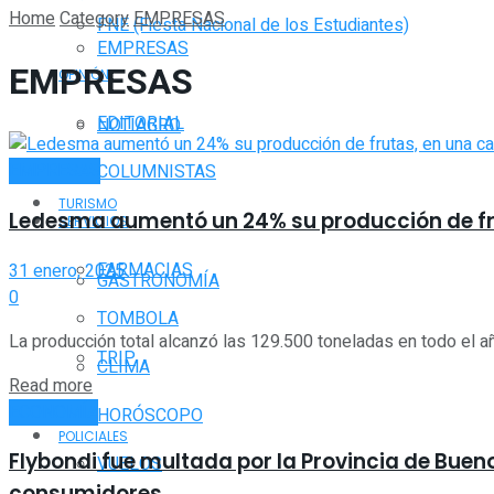
Home
Category
EMPRESAS
FNE (Fiesta Nacional de los Estudiantes)
EMPRESAS
EMPRESAS
OPINIÓN
EDITORIAL
NOTIAGRO
EMPRESAS
COLUMNISTAS
TURISMO
Ledesma aumentó un 24% su producción de f
SERVICIOS
FARMACIAS
31 enero, 2025
GASTRONOMÍA
0
TOMBOLA
La producción total alcanzó las 129.500 toneladas en todo el año
TRIP
CLIMA
Read more
ECONOMÍA
HORÓSCOPO
POLICIALES
Flybondi fue multada por la Provincia de Buen
VUELOS
consumidores