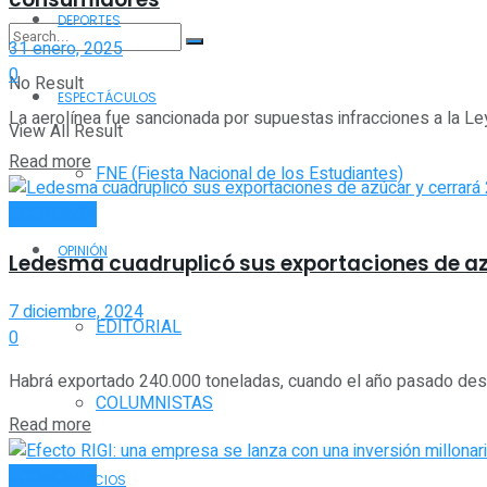
DEPORTES
31 enero, 2025
0
No Result
ESPECTÁCULOS
La aerolínea fue sancionada por supuestas infracciones a la Le
View All Result
Read more
FNE (Fiesta Nacional de los Estudiantes)
ECONOMÍA
OPINIÓN
Ledesma cuadruplicó sus exportaciones de az
7 diciembre, 2024
EDITORIAL
0
Habrá exportado 240.000 toneladas, cuando el año pasado despa
COLUMNISTAS
Read more
ECONOMÍA
SERVICIOS