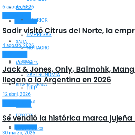
6 agosto, 2026
POLÍTICA
ACTUALIDAD
INTERIOR
ECONOMÍA
Sadir visitó Citrus del Norte, la e
EMPRESAS
SALTA
4 agosto, 2026
NOTIAGRO
EMPRESAS
TURISMO
NACIONALES
Jack & Jones, Only, Balmohk, Mang
GASTRONOMÍA
llegan a la Argentina en 2026
INTERNACIONALES
TRIP
12 abril, 2026
POLICIALES
ACTUALIDAD
POLÍTICA
DEPORTES
Se vendió la histórica marca jujeña
ECONOMÍA
ESPECTÁCULOS
30 marzo, 2026