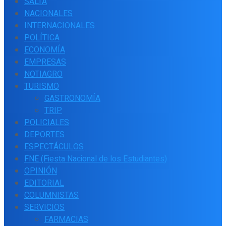
SALTA
NACIONALES
INTERNACIONALES
POLÍTICA
ECONOMÍA
EMPRESAS
NOTIAGRO
TURISMO
GASTRONOMÍA
TRIP
POLICIALES
DEPORTES
ESPECTÁCULOS
FNE (Fiesta Nacional de los Estudiantes)
OPINIÓN
EDITORIAL
COLUMNISTAS
SERVICIOS
FARMACIAS