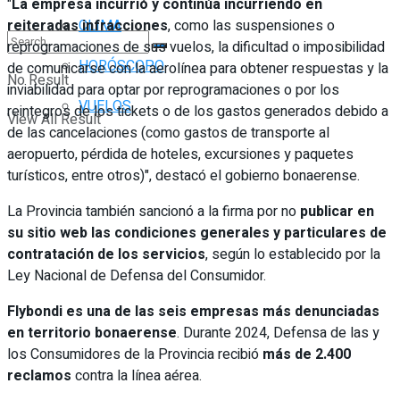
"
La empresa incurrió y continúa incurriendo en
reiteradas infracciones
, como las suspensiones o
CLIMA
reprogramaciones de sus vuelos, la dificultad o imposibilidad
HORÓSCOPO
de comunicarse con la aerolínea para obtener respuestas y la
No Result
inviabilidad para optar por reprogramaciones o por los
VUELOS
reintegros de los tickets o de los gastos generados debido a
View All Result
de las cancelaciones (como gastos de transporte al
aeropuerto, pérdida de hoteles, excursiones y paquetes
turísticos, entre otros)", destacó el gobierno bonaerense.
La Provincia también sancionó a la firma por no
publicar en
su sitio web las condiciones generales y particulares de
contratación de los servicios
, según lo establecido por la
Ley Nacional de Defensa del Consumidor.
Flybondi es una de las seis empresas más denunciadas
en territorio bonaerense
. Durante 2024, Defensa de las y
los Consumidores de la Provincia recibió
más de 2.400
reclamos
contra la línea aérea.