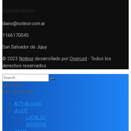
Contáctenos
diario@notinor.com.ar
1166170045
San Salvador de Jujuy
© 2023
Notinor
desarrollado por
Overcod
- Todos los
derechos reservados.
No Result
View All Result
ACTUALIDAD
JUJUY
LOCALES
INTERIOR