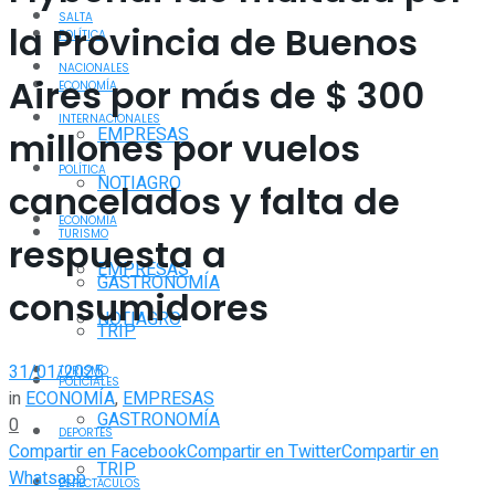
SALTA
la Provincia de Buenos
POLÍTICA
NACIONALES
Aires por más de $ 300
ECONOMÍA
INTERNACIONALES
EMPRESAS
millones por vuelos
POLÍTICA
NOTIAGRO
cancelados y falta de
ECONOMÍA
TURISMO
respuesta a
EMPRESAS
GASTRONOMÍA
consumidores
NOTIAGRO
TRIP
31/01/2025
TURISMO
POLICIALES
in
ECONOMÍA
,
EMPRESAS
GASTRONOMÍA
0
DEPORTES
Compartir en Facebook
Compartir en Twitter
Compartir en
TRIP
Whatsapp
ESPECTÁCULOS