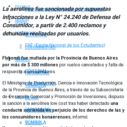
POLICIALES
La aerolínea fue sancionada por supuestas
FNE (Fiesta Nacional de los Estudiantes)
infracciones a la Ley N° 24.240 de Defensa del
DEPORTES
OPINIÓN
Consumidor, a partir de 2.400 reclamos y
denuncias realizadas por usuarios.
ESPECTÁCULOS
EDITORIAL
FNE (Fiesta Nacional de los Estudiantes)
COLUMNISTAS
Flybondi fue multada por la Provincia de Buenos Aires
OPINIÓN
SERVICIOS
por más de $ 300 millones
por vuelos cancelados y falta de
EDITORIAL
respuesta a consumidores.
FARMACIAS
El Ministerio de Producción, Ciencia e Innovación Tecnológica
COLUMNISTAS
TOMBOLA
de la Provincia de Buenos Aires, a través de su Subsecretaría
de Desarrollo Comercial y Promoción de Inversiones, dispuso
CLIMA
SERVICIOS
la sanción a la aerolínea low cost tras haber detectado
una
FARMACIAS
conducta sostenida en perjuicio de los derechos de las y
HORÓSCOPO
los consumidores bonaerenses
, informó.
TOMBOLA
VUELOS