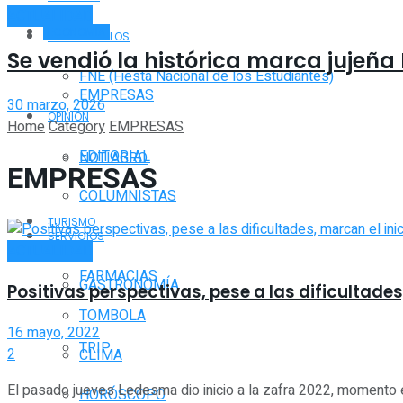
ACTUALIDAD
ECONOMÍA
ESPECTÁCULOS
Se vendió la histórica marca jujeña
FNE (Fiesta Nacional de los Estudiantes)
EMPRESAS
30 marzo, 2026
OPINIÓN
Home
Category
EMPRESAS
EDITORIAL
NOTIAGRO
EMPRESAS
COLUMNISTAS
TURISMO
SERVICIOS
ACTUALIDAD
FARMACIAS
GASTRONOMÍA
Positivas perspectivas, pese a las dificultade
TOMBOLA
16 mayo, 2022
TRIP
2
CLIMA
El pasado jueves Ledesma dio inicio a la zafra 2022, momento 
HORÓSCOPO