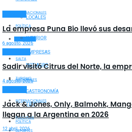
INTERNACIONALES
ECONOMÍA
LOCALES
POLÍTICA
La empresa Puna Bio llevó sus desa
INTERIOR
ECONOMÍA
6 agosto, 2026
ACTUALIDAD
EMPRESAS
SALTA
Sadir visitó Citrus del Norte, la e
NOTIAGRO
TURISMO
NACIONALES
4 agosto, 2026
EMPRESAS
GASTRONOMÍA
INTERNACIONALES
Jack & Jones, Only, Balmohk, Mang
TRIP
llegan a la Argentina en 2026
POLICIALES
POLÍTICA
12 abril, 2026
DEPORTES