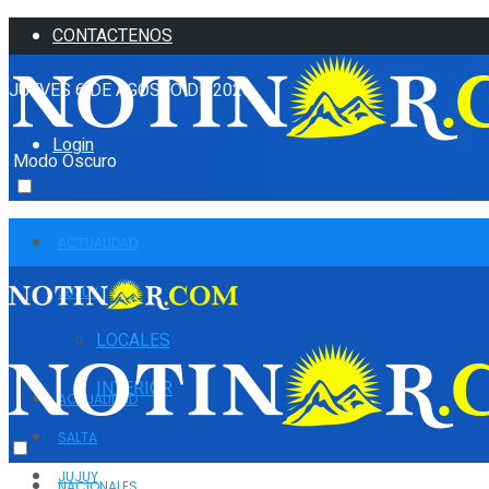
CONTACTENOS
JUEVES 6 DE AGOSTO DE 2026
Login
Modo Oscuro
ACTUALIDAD
JUJUY
LOCALES
INTERIOR
ACTUALIDAD
SALTA
JUJUY
NACIONALES