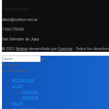
Contáctenos
diario@notinor.com.ar
1166170045
San Salvador de Jujuy
© 2023
Notinor
desarrollado por
Overcod
- Todos los derechos
No Result
View All Result
ACTUALIDAD
JUJUY
LOCALES
INTERIOR
SALTA