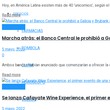
Hoy, en América Latina existen más de 40 'unicornios', según el r
SERVICIOS
Read more
ACTUALIDAD
FARMACIAS
Marcha atrás: el Banco Central le prohibió a 
TOMBOLA
5 mayo, 2022
0
Ambos bancos habían anunciado que comenzarían a ofrecer la o
CLIMA
Read more
HORÓSCOPO
ACTUALIDAD
Se lanza Cafayate Wine Experience, el primer e
VUELOS
5 mayo, 2022