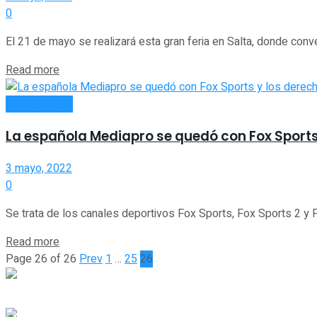
0
El 21 de mayo se realizará esta gran feria en Salta, donde conve
Read more
ACTUALIDAD
La española Mediapro se quedó con Fox Sports
3 mayo, 2022
0
Se trata de los canales deportivos Fox Sports, Fox Sports 2 y Fo
Read more
Page 26 of 26
Prev
1
…
25
26