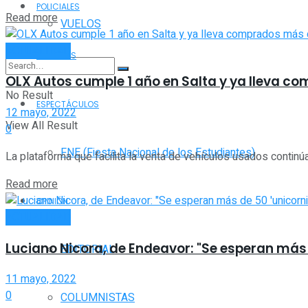
POLICIALES
Read more
VUELOS
ACTUALIDAD
DEPORTES
OLX Autos cumple 1 año en Salta y ya lleva co
No Result
ESPECTÁCULOS
12 mayo, 2022
View All Result
0
FNE (Fiesta Nacional de los Estudiantes)
La plataforma que facilita la venta de vehículos usados continúa
Read more
OPINIÓN
ACTUALIDAD
Luciano Nicora, de Endeavor: "Se esperan más 
EDITORIAL
11 mayo, 2022
0
COLUMNISTAS