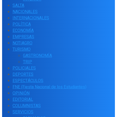
SALTA
NACIONALES
INTERNACIONALES
POLÍTICA
ECONOMÍA
EMPRESAS
NOTIAGRO
TURISMO
GASTRONOMÍA
TRIP
POLICIALES
DEPORTES
ESPECTÁCULOS
FNE (Fiesta Nacional de los Estudiantes)
OPINIÓN
EDITORIAL
COLUMNISTAS
SERVICIOS