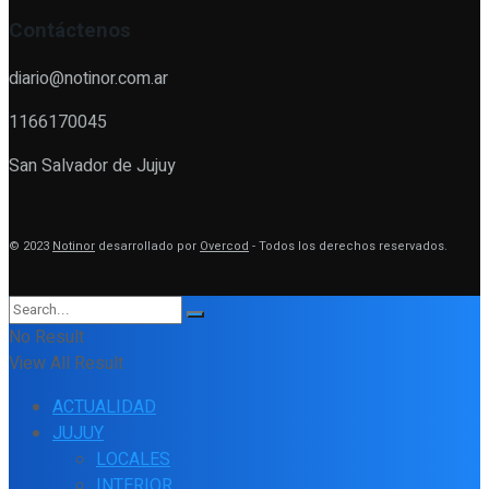
Contáctenos
diario@notinor.com.ar
1166170045
San Salvador de Jujuy
© 2023
Notinor
desarrollado por
Overcod
- Todos los derechos reservados.
No Result
View All Result
ACTUALIDAD
JUJUY
LOCALES
INTERIOR