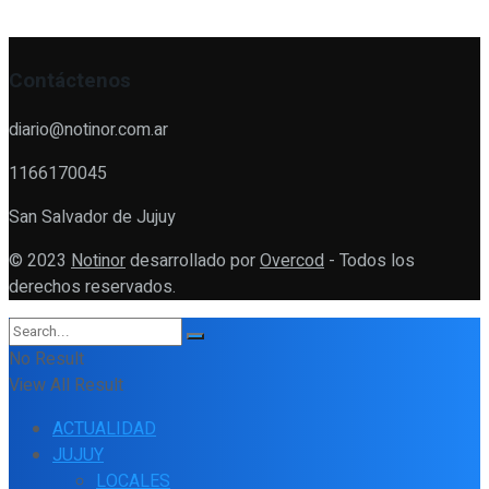
Contáctenos
diario@notinor.com.ar
1166170045
San Salvador de Jujuy
© 2023
Notinor
desarrollado por
Overcod
- Todos los
derechos reservados.
No Result
View All Result
ACTUALIDAD
JUJUY
LOCALES