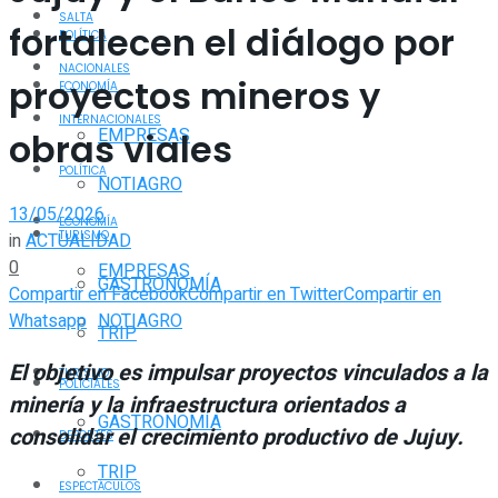
SALTA
fortalecen el diálogo por
POLÍTICA
NACIONALES
proyectos mineros y
ECONOMÍA
INTERNACIONALES
EMPRESAS
obras viales
POLÍTICA
NOTIAGRO
13/05/2026
ECONOMÍA
TURISMO
in
ACTUALIDAD
0
EMPRESAS
GASTRONOMÍA
Compartir en Facebook
Compartir en Twitter
Compartir en
Whatsapp
NOTIAGRO
TRIP
El objetivo es impulsar proyectos vinculados a la
TURISMO
POLICIALES
minería y la infraestructura orientados a
GASTRONOMÍA
consolidar el crecimiento productivo de Jujuy.
DEPORTES
TRIP
ESPECTÁCULOS