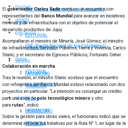
POLICIALES
El
gobernador Carlos Sadir
mantuvo un encuentro con
FNE (Fiesta Nacional de los Estudiantes)
representantes del
Banco Mundial
para avanzar en iniciativas
DEPORTES
mineras y de infraestructura con el objetivo de potenciar el
OPINIÓN
desarrollo productivo de Jujuy.
ESPECTÁCULOS
EDITORIAL
Acompañaron el ministro de Minería, José Gómez; el ministro
FNE (Fiesta Nacional de los Estudiantes)
de Infraestructura, Servicios Públicos, Tierra y Vivienda, Carlos
COLUMNISTAS
Stanic; y el secretario de Egresos Públicos, Fortunato Daher.
OPINIÓN
SERVICIOS
Colaboración en marcha
EDITORIAL
FARMACIAS
Tras la reunión, el ministro Stanic sostuvo que el encuentro
con referentes del Banco Mundial estuvo relacionado con dos
COLUMNISTAS
TOMBOLA
proyectos en particular. “La intención es conseguir un crédito
para una zona de
polo tecnológico minero
y otro
CLIMA
SERVICIOS
para
rutas
”, indicó.
FARMACIAS
HORÓSCOPO
Sobre la gestión para obras viales, el funcionario indicó que se
determinó enfocar las tratativas por la Ruta N° 1, en lugar de la
TOMBOLA
VUELOS