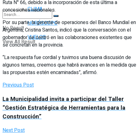
Ruta N° 66, debido a la incorporación de esta última a
CLIMA
concesiones nacionales.
Por su parte, la gerente de operaciones del Banco Mundial en
HORÓSCOPO
No Result
Argentina, Cristina Santos, indicó que la conversación con el
VUELOS
gobernador se centró en las colaboraciones existentes que
View All Result
se concretan en la provincia.
“La respuesta fue cordial y tuvimos una buena discusión de
algunos temas, creemos que habrá avances en la medida que
las propuestas estén encaminadas”, afirmó.
Previous Post
La Municipalidad invita a participar del Taller
“Gestión Estratégica de Herramientas para la
Construcción”
Next Post