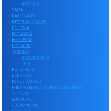
INTERIOR
SALTA
NACIONALES
INTERNACIONALES
POLÍTICA
ECONOMÍA
EMPRESAS
NOTIAGRO
TURISMO
GASTRONOMÍA
TRIP
POLICIALES
DEPORTES
ESPECTÁCULOS
FNE (Fiesta Nacional de los Estudiantes)
OPINIÓN
EDITORIAL
COLUMNISTAS