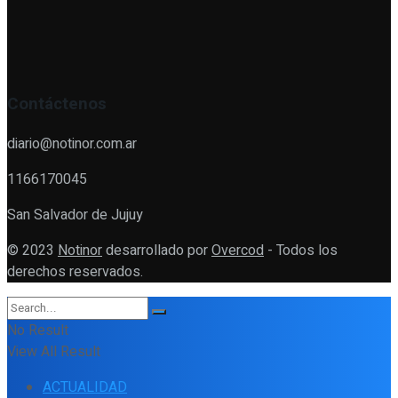
Contáctenos
diario@notinor.com.ar
1166170045
San Salvador de Jujuy
© 2023
Notinor
desarrollado por
Overcod
- Todos los
derechos reservados.
No Result
View All Result
ACTUALIDAD