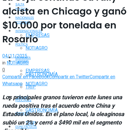
SALTA
alcista en Chicago y ganó
POLÍTICA
NACIONALES
$10.000 por tonelada en
ECONOMÍA
INTERNACIONALES
EMPRESAS
Rosario
POLÍTICA
NOTIAGRO
04/11/2025
ECONOMÍA
TURISMO
in
NOTIAGRO
0
EMPRESAS
GASTRONOMÍA
Compartir en Facebook
Compartir en Twitter
Compartir en
Whatsapp
NOTIAGRO
TRIP
Los principales granos tuvieron este lunes una
TURISMO
POLICIALES
rueda positiva tras el acuerdo entre China y
GASTRONOMÍA
Estados Unidos. En el plano local, la oleaginosa
DEPORTES
subió un 2% y cerró a $490 mil en el segmento
TRIP
ESPECTÁCULOS