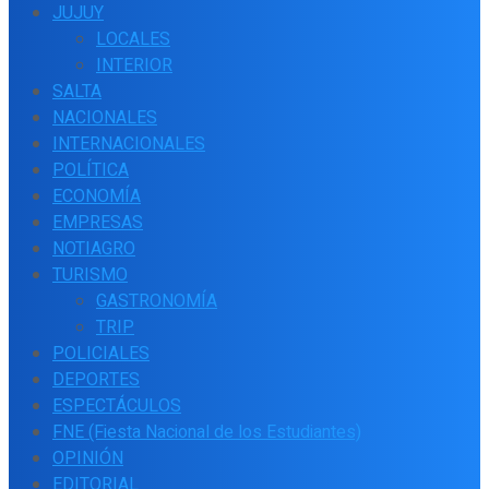
JUJUY
LOCALES
INTERIOR
SALTA
NACIONALES
INTERNACIONALES
POLÍTICA
ECONOMÍA
EMPRESAS
NOTIAGRO
TURISMO
GASTRONOMÍA
TRIP
POLICIALES
DEPORTES
ESPECTÁCULOS
FNE (Fiesta Nacional de los Estudiantes)
OPINIÓN
EDITORIAL