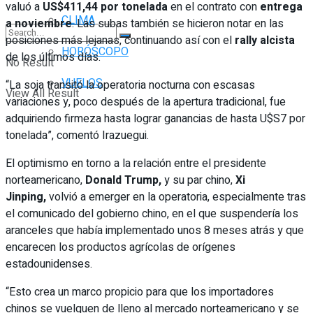
valuó a
US$411,44 por tonelada
en el contrato con
entrega
CLIMA
a noviembre
. Las subas también se hicieron notar en las
posiciones más lejanas, continuando así con el
rally alcista
HORÓSCOPO
de los últimos días.
No Result
VUELOS
“La soja transitó la operatoria nocturna con escasas
View All Result
variaciones y, poco después de la apertura tradicional, fue
adquiriendo firmeza hasta lograr ganancias de hasta U$S7 por
tonelada”, comentó Irazuegui.
El optimismo en torno a la relación entre el presidente
norteamericano,
Donald Trump,
y su par chino,
Xi
Jinping,
volvió a emerger en la operatoria, especialmente tras
el comunicado del gobierno chino, en el que suspendería los
aranceles que había implementado unos 8 meses atrás y que
encarecen los productos agrícolas de orígenes
estadounidenses.
“Esto crea un marco propicio para que los importadores
chinos se vuelquen de lleno al mercado norteamericano y se