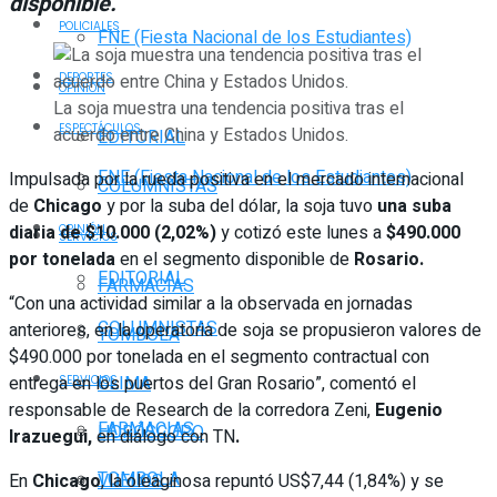
disponible.
POLICIALES
FNE (Fiesta Nacional de los Estudiantes)
DEPORTES
OPINIÓN
La soja muestra una tendencia positiva tras el
ESPECTÁCULOS
acuerdo entre China y Estados Unidos.
EDITORIAL
FNE (Fiesta Nacional de los Estudiantes)
Impulsada por la rueda positiva en el mercado internacional
COLUMNISTAS
de
Chicago
y por la suba del dólar, la soja tuvo
una suba
diaria de $10.000 (2,02%)
y cotizó este lunes a
$490.000
OPINIÓN
SERVICIOS
por tonelada
en el segmento disponible de
Rosario.
EDITORIAL
FARMACIAS
“Con una actividad similar a la observada en jornadas
COLUMNISTAS
anteriores, en la operatoria de soja se propusieron valores de
TOMBOLA
$490.000 por tonelada en el segmento contractual con
entrega en los puertos del Gran Rosario”, comentó el
CLIMA
SERVICIOS
responsable de Research de la corredora Zeni,
Eugenio
FARMACIAS
HORÓSCOPO
Irazuegui,
en diálogo con TN
.
TOMBOLA
En
Chicago
, la oleaginosa repuntó US$7,44 (1,84%) y se
VUELOS