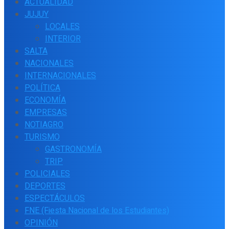
ACTUALIDAD
JUJUY
LOCALES
INTERIOR
SALTA
NACIONALES
INTERNACIONALES
POLÍTICA
ECONOMÍA
EMPRESAS
NOTIAGRO
TURISMO
GASTRONOMÍA
TRIP
POLICIALES
DEPORTES
ESPECTÁCULOS
FNE (Fiesta Nacional de los Estudiantes)
OPINIÓN