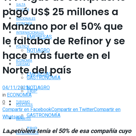
SALTA
pagó US$ 25 millones a
POLÍTICA
NACIONALES
Manzano por el 50% que
ECONOMÍA
INTERNACIONALES
EMPRESAS
le faltaba de Refinor y se
POLÍTICA
NOTIAGRO
hace más fuerte en el
ECONOMÍA
TURISMO
Norte del país
EMPRESAS
GASTRONOMÍA
04/11/2025
NOTIAGRO
TRIP
in
ECONOMÍA
0
TURISMO
POLICIALES
Compartir en Facebook
Compartir en Twitter
Compartir en
GASTRONOMÍA
Whatsapp
DEPORTES
TRIP
La petrolera tenía el 50% de esa compañía cuyo
ESPECTÁCULOS