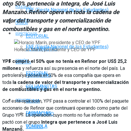
otro 50% pertenecía a Integra, de José Luis
POLICIALES
FNE (Fiesta Nacional de los Estudiantes)
Manzano.Refinor opera en toda la cadena de
valor del transporte y comercialización de
DEPORTES
OPINIÓN
combustibles y gas en el norte argentino.
ESPECTÁCULOS
EDITORIAL
FNE (Fiesta Nacional de los Estudiantes)
COLUMNISTAS
Horacio Marín, presidente y CEO de YPF
YPF compró el 50% que no tenía en Refinor por US$ 25,2
OPINIÓN
SERVICIOS
millones
y refuerza así su presencia en el norte del país. La
EDITORIAL
petrolera ya poseía el 50% de esa compañía que opera en
FARMACIAS
toda
la cadena de valor del transporte y comercialización
COLUMNISTAS
TOMBOLA
de combustibles y gas en el norte argentino.
Con esta operación, YPF pasa a controlar el 100% del paquete
CLIMA
SERVICIOS
accionario de Refinor que continuará operando como parte del
FARMACIAS
HORÓSCOPO
Grupo YPF. La operación cuyo monto no fue informado se
pactó con el grupo
Integra que pertenece a José Luis
TOMBOLA
VUELOS
Manzano.