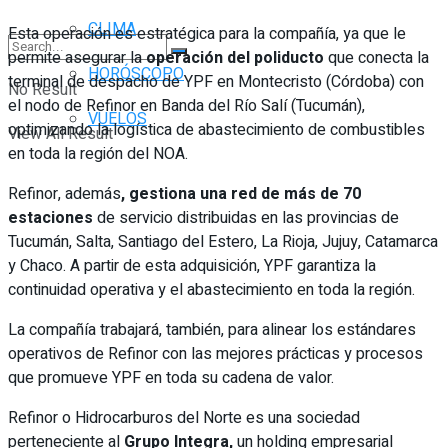
CLIMA
Esta operación es estratégica para la compañía, ya que le
permite asegurar la
operación del poliducto
que conecta la
HORÓSCOPO
terminal de despacho de YPF en Montecristo (Córdoba) con
No Result
el nodo de Refinor en Banda del Río Salí (Tucumán),
VUELOS
optimizando la logística de abastecimiento de combustibles
View All Result
en toda la región del NOA.
Refinor, además
, gestiona una red de más de 70
estaciones
de servicio distribuidas en las provincias de
Tucumán, Salta, Santiago del Estero, La Rioja, Jujuy, Catamarca
y Chaco. A partir de esta adquisición, YPF garantiza la
continuidad operativa y el abastecimiento en toda la región.
La compañía trabajará, también, para alinear los estándares
operativos de Refinor con las mejores prácticas y procesos
que promueve YPF en toda su cadena de valor.
Refinor o Hidrocarburos del Norte es una sociedad
perteneciente al
Grupo Integra,
un holding empresarial