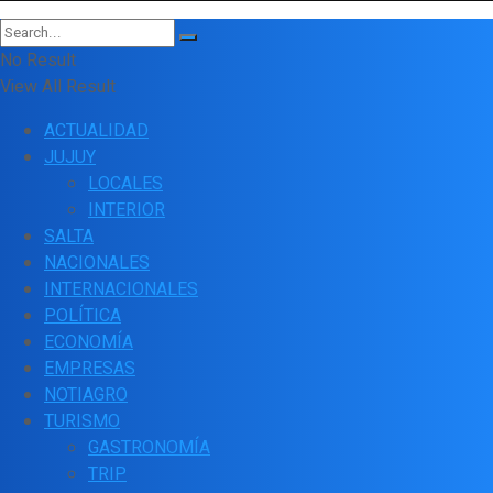
No Result
View All Result
ACTUALIDAD
JUJUY
LOCALES
INTERIOR
SALTA
NACIONALES
INTERNACIONALES
POLÍTICA
ECONOMÍA
EMPRESAS
NOTIAGRO
TURISMO
GASTRONOMÍA
TRIP