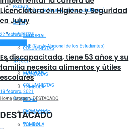
implementar la carrera de
POLICIALES
Licenciatura en Higiene y Seguridad
FNE (Fiesta Nacional de los Estudiantes)
en Jujuy
DEPORTES
OPINIÓN
ESPECTÁCULOS
22 febrero, 2021
EDITORIAL
ACTUALIDAD
FNE (Fiesta Nacional de los Estudiantes)
COLUMNISTAS
Es discapacitada, tiene 53 años y su
OPINIÓN
SERVICIOS
familia necesita alimentos y útiles
EDITORIAL
FARMACIAS
escolares
COLUMNISTAS
TOMBOLA
18 febrero, 2021
Home
Category
DESTACADO
CLIMA
SERVICIOS
FARMACIAS
DESTACADO
HORÓSCOPO
TOMBOLA
VUELOS