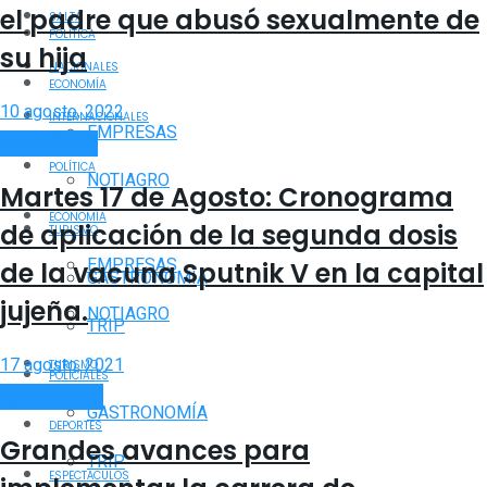
el padre que abusó sexualmente de
SALTA
POLÍTICA
su hija
NACIONALES
ECONOMÍA
10 agosto, 2022
INTERNACIONALES
EMPRESAS
DESTACADO
POLÍTICA
NOTIAGRO
Martes 17 de Agosto: Cronograma
ECONOMÍA
de aplicación de la segunda dosis
TURISMO
EMPRESAS
de la vacuna Sputnik V en la capital
GASTRONOMÍA
jujeña.
NOTIAGRO
TRIP
17 agosto, 2021
TURISMO
POLICIALES
ACTUALIDAD
GASTRONOMÍA
DEPORTES
Grandes avances para
TRIP
ESPECTÁCULOS