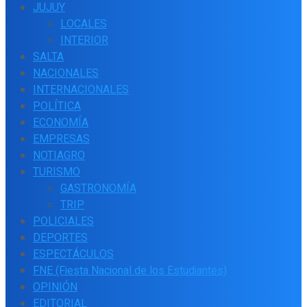
JUJUY
LOCALES
INTERIOR
SALTA
NACIONALES
INTERNACIONALES
POLÍTICA
ECONOMÍA
EMPRESAS
NOTIAGRO
TURISMO
GASTRONOMÍA
TRIP
POLICIALES
DEPORTES
ESPECTÁCULOS
FNE (Fiesta Nacional de los Estudiantes)
OPINIÓN
EDITORIAL