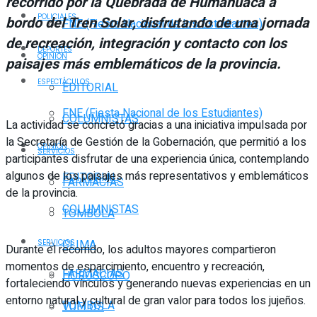
recorrido por la Quebrada de Humahuaca a
POLICIALES
bordo del Tren Solar, disfrutando de una jornada
FNE (Fiesta Nacional de los Estudiantes)
de recreación, integración y contacto con los
DEPORTES
OPINIÓN
paisajes más emblemáticos de la provincia.
ESPECTÁCULOS
EDITORIAL
FNE (Fiesta Nacional de los Estudiantes)
COLUMNISTAS
La actividad se concretó gracias a una iniciativa impulsada por
la Secretaría de Gestión de la Gobernación, que permitió a los
OPINIÓN
SERVICIOS
participantes disfrutar de una experiencia única, contemplando
algunos de los paisajes más representativos y emblemáticos
EDITORIAL
FARMACIAS
de la provincia.
COLUMNISTAS
TOMBOLA
CLIMA
SERVICIOS
Durante el recorrido, los adultos mayores compartieron
momentos de esparcimiento, encuentro y recreación,
FARMACIAS
HORÓSCOPO
fortaleciendo vínculos y generando nuevas experiencias en un
entorno natural y cultural de gran valor para todos los jujeños.
TOMBOLA
VUELOS