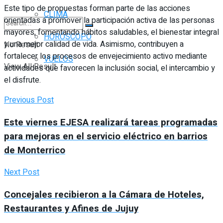
Este tipo de propuestas forman parte de las acciones
CLIMA
orientadas a promover la participación activa de las personas
mayores, fomentando hábitos saludables, el bienestar integral
HORÓSCOPO
y una mejor calidad de vida. Asimismo, contribuyen a
No Result
fortalecer los procesos de envejecimiento activo mediante
VUELOS
View All Result
actividades que favorecen la inclusión social, el intercambio y
el disfrute.
Previous Post
Este viernes EJESA realizará tareas programadas
para mejoras en el servicio eléctrico en barrios
de Monterrico
Next Post
Concejales recibieron a la Cámara de Hoteles,
Restaurantes y Afines de Jujuy