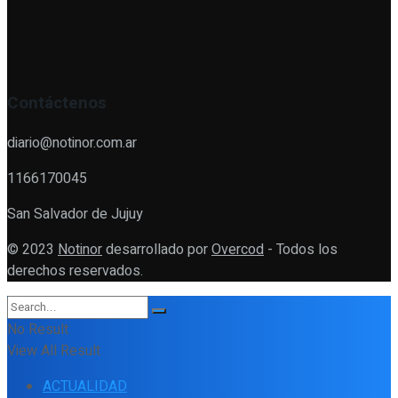
Contáctenos
diario@notinor.com.ar
1166170045
San Salvador de Jujuy
© 2023
Notinor
desarrollado por
Overcod
- Todos los
derechos reservados.
No Result
View All Result
ACTUALIDAD