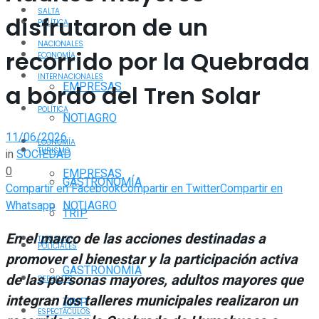
SALTA
disfrutaron de un
POLÍTICA
NACIONALES
recorrido por la Quebrada
ECONOMÍA
INTERNACIONALES
EMPRESAS
a bordo del Tren Solar
POLÍTICA
NOTIAGRO
11/06/2026
ECONOMÍA
TURISMO
in
SOCIEDAD
0
EMPRESAS
GASTRONOMÍA
Compartir en Facebook
Compartir en Twitter
Compartir en
Whatsapp
NOTIAGRO
TRIP
En el marco de las acciones destinadas a
TURISMO
POLICIALES
promover el bienestar y la participación activa
GASTRONOMÍA
de las personas mayores, adultos mayores que
DEPORTES
integran los talleres municipales realizaron un
TRIP
ESPECTÁCULOS