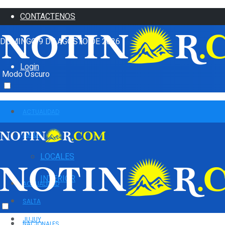
CONTACTENOS
DOMINGO 9 DE AGOSTO DE 2026
Login
Modo Oscuro
ACTUALIDAD
JUJUY
LOCALES
INTERIOR
ACTUALIDAD
SALTA
JUJUY
NACIONALES