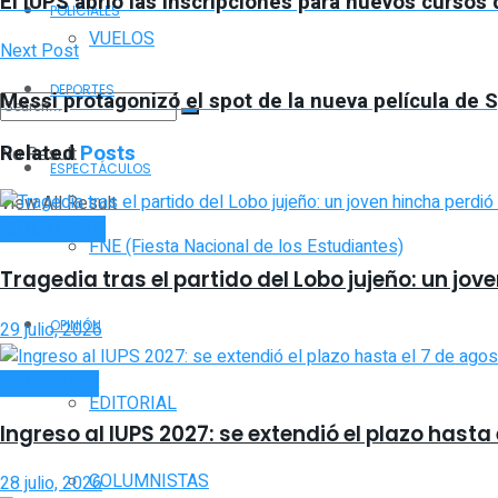
El IUPS abrió las inscripciones para nuevos cursos
POLICIALES
VUELOS
Next Post
DEPORTES
Messi protagonizó el spot de la nueva película de
Related
Posts
No Result
ESPECTÁCULOS
View All Result
ACTUALIDAD
FNE (Fiesta Nacional de los Estudiantes)
Tragedia tras el partido del Lobo jujeño: un jov
OPINIÓN
29 julio, 2026
POLICIALES
EDITORIAL
Ingreso al IUPS 2027: se extendió el plazo hasta
COLUMNISTAS
28 julio, 2026