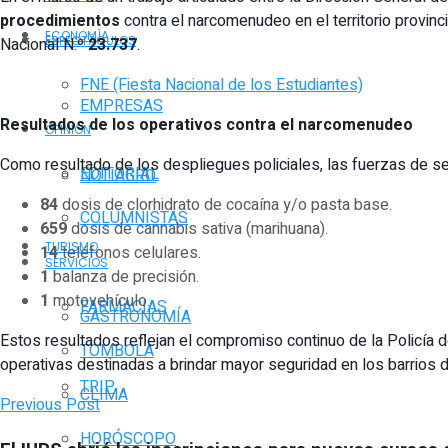
procedimientos
contra el narcomenudeo en el territorio provinc
ECONOMÍA
ESPECTÁCULOS
Nacional N.º
23.737
.
FNE (Fiesta Nacional de los Estudiantes)
EMPRESAS
Resultados de los operativos contra el narcomenudeo
OPINIÓN
Como resultado de los despliegues policiales, las fuerzas de seg
EDITORIAL
NOTIAGRO
84
dosis de clorhidrato de cocaína y/o pasta base.
COLUMNISTAS
659
dosis de cannabis sativa (marihuana).
TURISMO
14
teléfonos celulares.
SERVICIOS
1
balanza de precisión.
1
motovehículo.
FARMACIAS
GASTRONOMÍA
Estos resultados reflejan el compromiso continuo de la Policía d
TOMBOLA
operativas destinadas a brindar mayor seguridad en los barrios de
TRIP
CLIMA
Previous Post
HORÓSCOPO