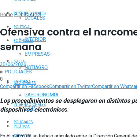
INTERNACIONALES
Home
POLICIALES
LOCALES
POLÍTICA
Ofensiva contra el narcome
INTERIOR
ECONOMÍA
semana
EMPRESAS
SALTA
30/06/2026
NOTIAGRO
in
POLICIALES
0
TURISMO
NACIONALES
Compartir en Facebook
Compartir en Twitter
Compartir en Whatsa
GASTRONOMÍA
Los procedimientos se desplegaron en distintos pun
INTERNACIONALES
TRIP
dispositivos electrónico
s.
POLICIALES
POLÍTICA
En el marco de un trabajo articulado entre la Dirección General d
DEPORTES