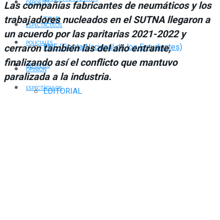
Las compañías fabricantes de neumáticos y los
DEPORTES
trabajadores nucleados en el SUTNA llegaron a
TRIP
ESPECTÁCULOS
un acuerdo por las paritarias 2021-2022 y
POLICIALES
cerraron también las del año entrante,
FNE (Fiesta Nacional de los Estudiantes)
finalizando así el conflicto que mantuvo
DEPORTES
OPINIÓN
paralizada a la industria.
ESPECTÁCULOS
EDITORIAL
FNE (Fiesta Nacional de los Estudiantes)
COLUMNISTAS
OPINIÓN
SERVICIOS
EDITORIAL
FARMACIAS
COLUMNISTAS
TOMBOLA
CLIMA
SERVICIOS