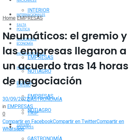
NACIONALES
INTERIOR
INTERNACIONALES
Home
EMPRESAS
SALTA
POLÍTICA
Neumáticos: el gremio y
NACIONALES
ECONOMÍA
las empresas llegaron a
INTERNACIONALES
EMPRESAS
un acuerdo tras 14 horas
POLÍTICA
NOTIAGRO
de negociación
ECONOMÍA
TURISMO
EMPRESAS
30/09/2022
GASTRONOMÍA
in
EMPRESAS
NOTIAGRO
TRIP
0
Compartir en Facebook
Compartir en Twitter
Compartir en
TURISMO
POLICIALES
Whatsapp
GASTRONOMÍA