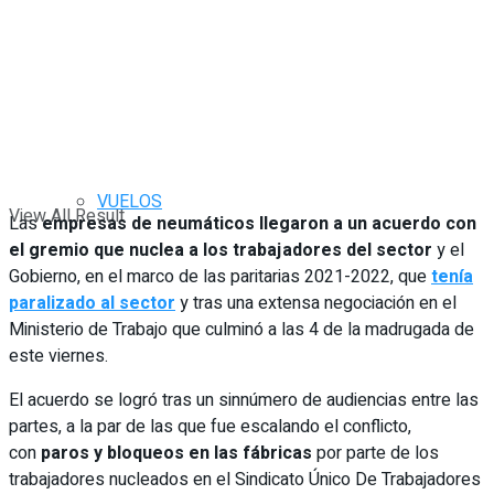
FARMACIAS
HORÓSCOPO
TOMBOLA
VUELOS
CLIMA
HORÓSCOPO
No Result
VUELOS
View All Result
Las
empresas de neumáticos llegaron a un acuerdo con
el gremio que nuclea a los trabajadores del sector
y el
Gobierno, en el marco de las paritarias 2021-2022, que
tenía
paralizado al sector
y tras una extensa negociación en el
Ministerio de Trabajo que culminó a las 4 de la madrugada de
este viernes.
El acuerdo se logró tras un sinnúmero de audiencias entre las
partes, a la par de las que fue escalando el conflicto,
con
paros y bloqueos en las fábricas
por parte de los
trabajadores nucleados en el Sindicato Único De Trabajadores