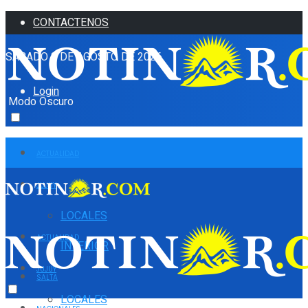
CONTACTENOS
SÁBADO 8 DE AGOSTO DE 2026
Login
Modo Oscuro
ACTUALIDAD
JUJUY
LOCALES
ACTUALIDAD
INTERIOR
JUJUY
SALTA
LOCALES