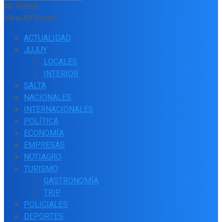
No Result
View All Result
ACTUALIDAD
JUJUY
LOCALES
INTERIOR
SALTA
NACIONALES
INTERNACIONALES
POLÍTICA
ECONOMÍA
EMPRESAS
NOTIAGRO
TURISMO
GASTRONOMÍA
TRIP
POLICIALES
DEPORTES