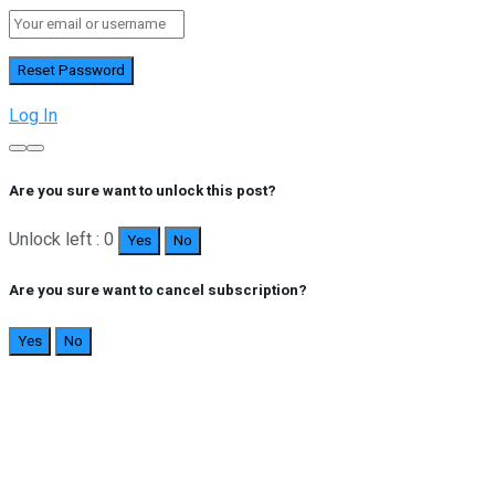
Log In
Are you sure want to unlock this post?
Unlock left : 0
Yes
No
Are you sure want to cancel subscription?
Yes
No