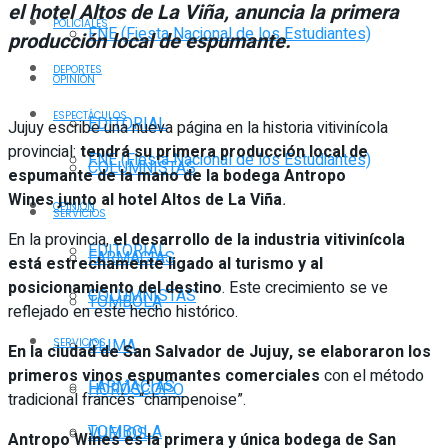
el hotel Altos de La Viña, anuncia la primera
POLICIALES
FNE (Fiesta Nacional de los Estudiantes)
producción local de espumante.
DEPORTES
OPINIÓN
ESPECTÁCULOS
EDITORIAL
Jujuy escribe una nueva página en la historia vitivinícola
provincial:
tendrá su primera producción local de
FNE (Fiesta Nacional de los Estudiantes)
COLUMNISTAS
espumante de la mano de la bodega Antropo
Wines junto al hotel Altos de La Viña
.
OPINIÓN
SERVICIOS
En la provincia,
el desarrollo de la industria vitivinícola
EDITORIAL
FARMACIAS
está estrechamente ligado al turismo y al
posicionamiento del destino
. Este crecimiento se ve
COLUMNISTAS
TOMBOLA
reflejado en este hecho histórico.
CLIMA
SERVICIOS
En la ciudad de San Salvador de Jujuy, se elaboraron los
primeros vinos espumantes comerciales
con el método
FARMACIAS
HORÓSCOPO
tradicional francés “champenoise”.
TOMBOLA
VUELOS
Antropo Wines es la primera y única bodega de San