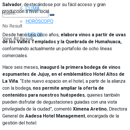
Salvador
, destacándose por su fácil acceso y gran
CLIMA
producción a nivel local.
HORÓSCOPO
No Result
VUELOS
Desde hace casi cinco años,
elabora vinos a partir de uvas
View All Result
de los Valles Templados y la Quebrada de Humahuaca,
conformando actualmente un portafolio de ocho líneas
comerciales.
Hace seis meses,
inauguró la primera bodega de vinos
espumantes de Jujuy, en el emblemático Hotel Altos de
La Viña
. “Este nuevo espacio en el hotel, a partir de la alianza
con la bodega,
nos permite ampliar la oferta de
contenidos para nuestros huéspedes
, quienes también
pueden disfrutar de degustaciones guiadas con una vista
privilegiada de la ciudad”, comentó
Ximena Aretino
, Directora
General de
Aadesa Hotel Management
, encargada de la
gestión del hotel.