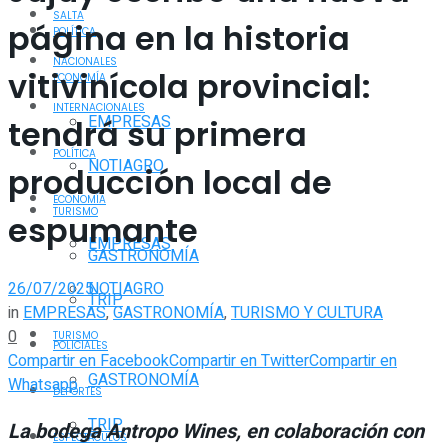
SALTA
página en la historia
POLÍTICA
NACIONALES
vitivinícola provincial:
ECONOMÍA
INTERNACIONALES
EMPRESAS
tendrá su primera
POLÍTICA
NOTIAGRO
producción local de
ECONOMÍA
TURISMO
espumante
EMPRESAS
GASTRONOMÍA
26/07/2025
NOTIAGRO
TRIP
in
EMPRESAS
,
GASTRONOMÍA
,
TURISMO Y CULTURA
0
TURISMO
POLICIALES
Compartir en Facebook
Compartir en Twitter
Compartir en
GASTRONOMÍA
Whatsapp
DEPORTES
TRIP
La bodega Antropo Wines, en colaboración con
ESPECTÁCULOS