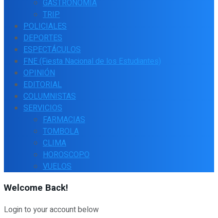
GASTRONOMÍA
TRIP
POLICIALES
DEPORTES
ESPECTÁCULOS
FNE (Fiesta Nacional de los Estudiantes)
OPINIÓN
EDITORIAL
COLUMNISTAS
SERVICIOS
FARMACIAS
TOMBOLA
CLIMA
HOROSCOPO
VUELOS
Welcome Back!
Login to your account below