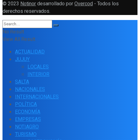
© 2023
Notinor
desarrollado por
Overcod
- Todos los
derechos reservados.
No Result
View All Result
ACTUALIDAD
JUJUY
LOCALES
INTERIOR
SALTA
NACIONALES
INTERNACIONALES
POLÍTICA
ECONOMÍA
EMPRESAS
NOTIAGRO
TURISMO