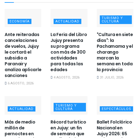
TURISMO Y
ECONOMÍA
ACTUALIDAD
CULTURA
Ante reiteradas
La Feria del Libro
"Cultura en siete
cancelaciones
Jujuy presenta
días": la
de vuelos, Jujuy
su programa
Pachamama y el
le cortará el
con más de 300
charango
subsidio a
actividades
marcan la
Paranair y
para todas las
semana en toda
analiza aplicarle
edades
la provincia
sanciones
4 AGOSTO, 2026
31 JULIO, 2026
6 AGOSTO, 2026
TURISMO Y
ACTUALIDAD
CULTURA
ESPECTÁCULOS
Más de medio
Récord turístico
Ballet Folclórico
millón de
en Jujuy: un fin
Nacional en
pernoctes en
de semana que
Jujuy 2026: 65