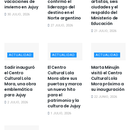
vacaciones de
confirmó el
artistas, seis
invierno en Jujuy
liderazgo del
ciudades y el
destino en el
respaldo del
30 JULIO, 2026
Norte argentino
Ministerio de
Educación
27 JULIO, 2026
21 JULIO, 2026
ACTUALIDAD
ACTUALIDAD
ACTUALIDAD
Sadir inauguró
El Centro
Marta Minujín
el Centro
Cultural Lola
visitó el Centro
Cultural Lola
Mora abre sus
Cultural Lola
Mora, una obra
puertas y marca
Mora próximo a
emblemática
un nuevo hito
su inauguración
para Jujuy
para el
22 JUNIO, 2026
patrimonio y la
2 JULIO, 2026
cultura de Jujuy
1 JULIO, 2026