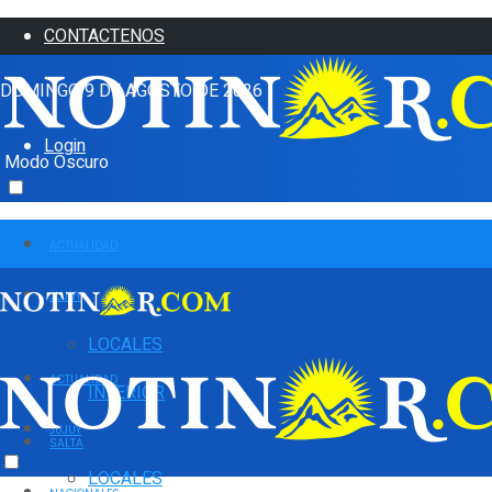
CONTACTENOS
DOMINGO 9 DE AGOSTO DE 2026
Login
Modo Oscuro
ACTUALIDAD
JUJUY
LOCALES
ACTUALIDAD
INTERIOR
JUJUY
SALTA
LOCALES