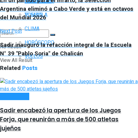
En un partido para el infarto, la Selección
FARMACIAS
HORÓSCOPO
Argentina eliminó a Cabo Verde y está en octavos
TOMBOLA
VUELOS
del Mundial 2026
CLIMA
Next Post
HORÓSCOPO
Sadir inauguró la refacción integral de la Escuela
No Result
N° 39 "Pablo Soria" de Chalicán
VUELOS
View All Result
Related
Posts
ACTUALIDAD
Sadir encabezó la apertura de los Juegos
Forja, que reunirán a más de 500 atletas
jujeños