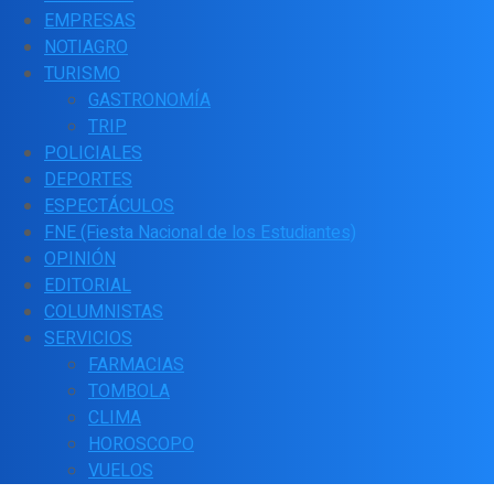
EMPRESAS
NOTIAGRO
TURISMO
GASTRONOMÍA
TRIP
POLICIALES
DEPORTES
ESPECTÁCULOS
FNE (Fiesta Nacional de los Estudiantes)
OPINIÓN
EDITORIAL
COLUMNISTAS
SERVICIOS
FARMACIAS
TOMBOLA
CLIMA
HOROSCOPO
VUELOS