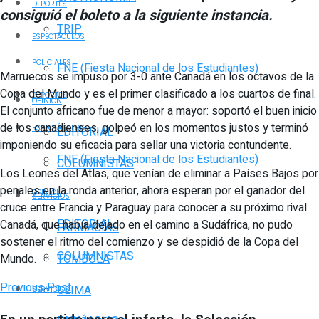
DEPORTES
consiguió el boleto a la siguiente instancia.
TRIP
ESPECTÁCULOS
POLICIALES
FNE (Fiesta Nacional de los Estudiantes)
Marruecos se impuso por 3-0 ante Canadá en los octavos de la
Copa del Mundo y es el primer clasificado a los cuartos de final.
DEPORTES
OPINIÓN
El conjunto africano fue de menor a mayor: soportó el buen inicio
de los canadienses, golpeó en los momentos justos y terminó
ESPECTÁCULOS
EDITORIAL
imponiendo su eficacia para sellar una victoria contundente.
FNE (Fiesta Nacional de los Estudiantes)
COLUMNISTAS
Los Leones del Atlas, que venían de eliminar a Países Bajos por
penales en la ronda anterior, ahora esperan por el ganador del
OPINIÓN
SERVICIOS
cruce entre Francia y Paraguay para conocer a su próximo rival.
EDITORIAL
Canadá, que había dejado en el camino a Sudáfrica, no pudo
FARMACIAS
sostener el ritmo del comienzo y se despidió de la Copa del
COLUMNISTAS
Mundo.
TOMBOLA
Previous Post
CLIMA
SERVICIOS