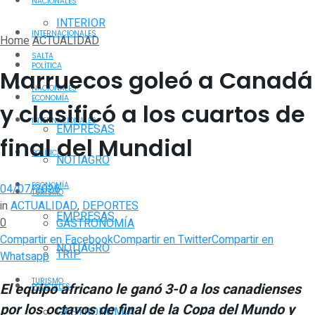
NACIONALES
INTERIOR
INTERNACIONALES
Home
ACTUALIDAD
SALTA
POLÍTICA
Marruecos goleó a Canadá
NACIONALES
ECONOMÍA
y clasificó a los cuartos de
INTERNACIONALES
EMPRESAS
final del Mundial
POLÍTICA
NOTIAGRO
ECONOMÍA
04/07/2026
TURISMO
in
ACTUALIDAD
,
DEPORTES
EMPRESAS
0
GASTRONOMÍA
Compartir en Facebook
Compartir en Twitter
Compartir en
NOTIAGRO
TRIP
Whatsapp
TURISMO
El equipo africano le ganó 3-0 a los canadienses
POLICIALES
por los octavos de final de la Copa del Mundo y
GASTRONOMÍA