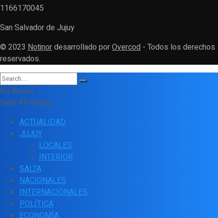
1166170045
San Salvador de Jujuy
© 2023
Notinor
desarrollado por
Overcod
- Todos los derechos
reservados.
No Result
View All Result
ACTUALIDAD
JUJUY
LOCALES
INTERIOR
SALTA
NACIONALES
INTERNACIONALES
POLÍTICA
ECONOMÍA