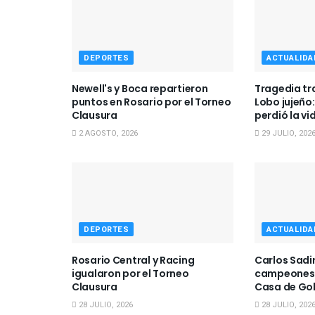
DEPORTES
ACTUALIDA
Newell's y Boca repartieron
Tragedia tra
puntos en Rosario por el Torneo
Lobo jujeño:
Clausura
perdió la vi
2 AGOSTO, 2026
29 JULIO, 202
DEPORTES
ACTUALIDA
Rosario Central y Racing
Carlos Sadir
igualaron por el Torneo
campeones d
Clausura
Casa de Go
28 JULIO, 2026
28 JULIO, 202