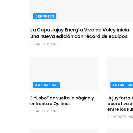
DEPORTES
La Copa Jujuy Energía Viva de Vóley inicia
una nueva edición con récord de equipos
6 AGOSTO, 2026
ACTUALIDAD
ACTUALIDA
El “Lobo” da vuelta la página y
Jujuy forta
enfrenta a Quilmes
operativa d
entre los Pu
5 AGOSTO, 2026
4 AGOSTO, 20