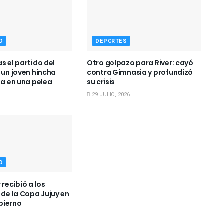
D
DEPORTES
s el partido del
Otro golpazo para River: cayó
 un joven hincha
contra Gimnasia y profundizó
da en una pelea
su crisis
6
29 JULIO, 2026
D
 recibió a los
e la Copa Jujuy en
bierno
6