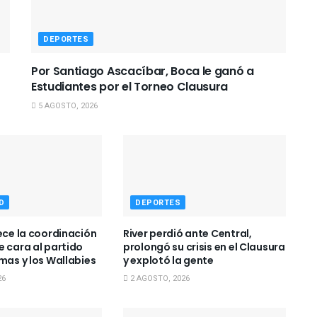
DEPORTES
Por Santiago Ascacíbar, Boca le ganó a
Estudiantes por el Torneo Clausura
5 AGOSTO, 2026
D
DEPORTES
lece la coordinación
River perdió ante Central,
e cara al partido
prolongó su crisis en el Clausura
mas y los Wallabies
y explotó la gente
26
2 AGOSTO, 2026