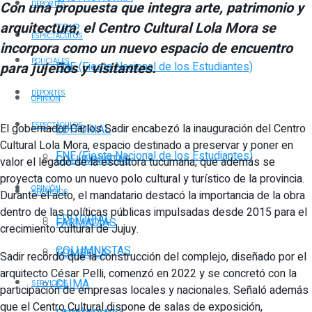
Con una propuesta que integra arte, patrimonio y
DEPORTES
arquitectura, el Centro Cultural Lola Mora se
TRIP
ESPECTÁCULOS
incorpora como un nuevo espacio de encuentro
POLICIALES
para jujeños y visitantes.
FNE (Fiesta Nacional de los Estudiantes)
DEPORTES
OPINIÓN
ESPECTÁCULOS
El gobernador Carlos Sadir encabezó la inauguración del Centro
EDITORIAL
Cultural Lola Mora, espacio destinado a preservar y poner en
FNE (Fiesta Nacional de los Estudiantes)
COLUMNISTAS
valor el legado de la escultora tucumana, que además se
proyecta como un nuevo polo cultural y turístico de la provincia.
OPINIÓN
SERVICIOS
Durante el acto, el mandatario destacó la importancia de la obra
dentro de las políticas públicas impulsadas desde 2015 para el
EDITORIAL
FARMACIAS
crecimiento cultural de Jujuy.
COLUMNISTAS
TOMBOLA
Sadir recordó que la construcción del complejo, diseñado por el
arquitecto César Pelli, comenzó en 2022 y se concretó con la
CLIMA
SERVICIOS
participación de empresas locales y nacionales. Señaló además
que el Centro Cultural dispone de salas de exposición,