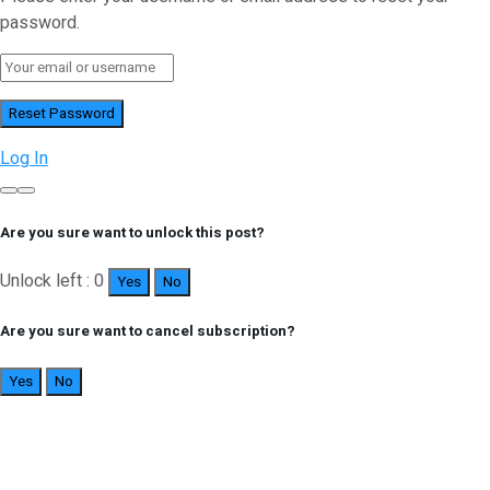
password.
Log In
Are you sure want to unlock this post?
Unlock left : 0
Yes
No
Are you sure want to cancel subscription?
Yes
No