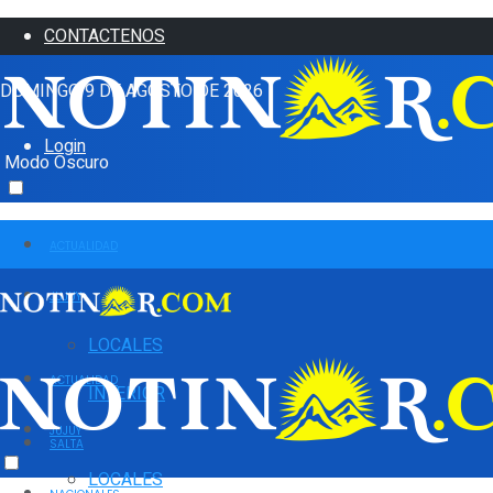
CONTACTENOS
DOMINGO 9 DE AGOSTO DE 2026
Login
Modo Oscuro
ACTUALIDAD
JUJUY
LOCALES
ACTUALIDAD
INTERIOR
JUJUY
SALTA
LOCALES