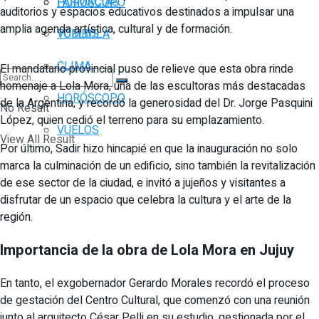
FARMACIAS
HORÓSCOPO
auditorios y espacios educativos destinados a impulsar una
amplia agenda artística, cultural y de formación.
TOMBOLA
VUELOS
CLIMA
El mandatario provincial puso de relieve que esta obra rinde
homenaje a Lola Mora, una de las escultoras más destacadas
HORÓSCOPO
de la Argentina, y recordó la generosidad del Dr. Jorge Pasquini
No Result
López, quien cedió el terreno para su emplazamiento.
VUELOS
View All Result
Por último, Sadir hizo hincapié en que la inauguración no solo
marca la culminación de un edificio, sino también la revitalización
de ese sector de la ciudad, e invitó a jujeños y visitantes a
disfrutar de un espacio que celebra la cultura y el arte de la
región.
Importancia de la obra de Lola Mora en Jujuy
En tanto, el exgobernador Gerardo Morales recordó el proceso
de gestación del Centro Cultural, que comenzó con una reunión
junto al arquitecto César Pelli en su estudio, gestionada por el