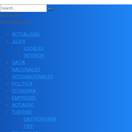
No Result
View All Result
ACTUALIDAD
JUJUY
LOCALES
INTERIOR
SALTA
NACIONALES
INTERNACIONALES
POLÍTICA
ECONOMÍA
EMPRESAS
NOTIAGRO
TURISMO
GASTRONOMÍA
TRIP