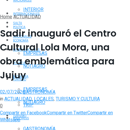
NACIONALES
INTERIOR
INTERNACIONALES
Home
ACTUALIDAD
SALTA
POLÍTICA
Sadir inauguró el Centro
NACIONALES
ECONOMÍA
Cultural Lola Mora, una
INTERNACIONALES
EMPRESAS
obra emblemática para
POLÍTICA
NOTIAGRO
Jujuy
ECONOMÍA
TURISMO
EMPRESAS
02/07/2026
GASTRONOMÍA
in
ACTUALIDAD
,
LOCALES
,
TURISMO Y CULTURA
NOTIAGRO
TRIP
0
Compartir en Facebook
Compartir en Twitter
Compartir en
TURISMO
POLICIALES
Whatsapp
GASTRONOMÍA