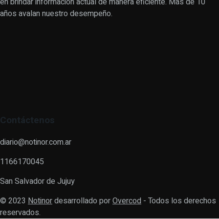
en brindar información actual de manera eficiente. Mas de 10
años avalan nuestro desempeño.
Contáctenos
diario@notinor.com.ar
1166170045
San Salvador de Jujuy
© 2023
Notinor
desarrollado por
Overcod
- Todos los derechos
reservados.