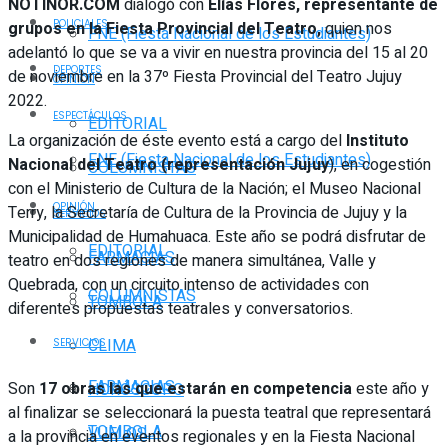
NOTINOR.COM
dialogó con
Elías Flores, representante de
POLICIALES
grupos en la Fiesta Provincial del Teatro,
quien nos
FNE (Fiesta Nacional de los Estudiantes)
adelantó lo que se va a vivir en nuestra provincia del 15 al 20
DEPORTES
de noviembre en la 37º Fiesta Provincial del Teatro Jujuy
OPINIÓN
2022.
ESPECTÁCULOS
EDITORIAL
La organización de éste evento está a cargo del
Instituto
FNE (Fiesta Nacional de los Estudiantes)
Nacional del Teatro (representación Jujuy
), en cogestión
COLUMNISTAS
con el Ministerio de Cultura de la Nación; el Museo Nacional
OPINIÓN
Terry, la Secretaría de Cultura de la Provincia de Jujuy y la
SERVICIOS
Municipalidad de Humahuaca. Este año se podrá disfrutar de
EDITORIAL
FARMACIAS
teatro en dos regiones de manera simultánea, Valle y
Quebrada, con un circuito intenso de actividades con
COLUMNISTAS
TOMBOLA
diferentes propuestas teatrales y conversatorios.
CLIMA
SERVICIOS
FARMACIAS
Son
17 obras las que estarán en competencia
este año y
HORÓSCOPO
al finalizar se seleccionará la puesta teatral que representará
TOMBOLA
VUELOS
a la provincia en eventos regionales y en la Fiesta Nacional