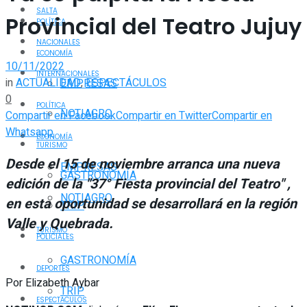
SALTA
Provincial del Teatro Jujuy
POLÍTICA
NACIONALES
ECONOMÍA
10/11/2022
INTERNACIONALES
in
ACTUALIDAD
,
ESPECTÁCULOS
EMPRESAS
0
POLÍTICA
NOTIAGRO
Compartir en Facebook
Compartir en Twitter
Compartir en
Whatsapp
ECONOMÍA
TURISMO
Desde el 15 de noviembre arranca una nueva
EMPRESAS
GASTRONOMÍA
edición de la "37° Fiesta provincial del Teatro" ,
NOTIAGRO
en esta oportunidad se desarrollará en la región
TRIP
Valle y Quebrada.
TURISMO
POLICIALES
GASTRONOMÍA
DEPORTES
Por Elizabeth Aybar
TRIP
ESPECTÁCULOS