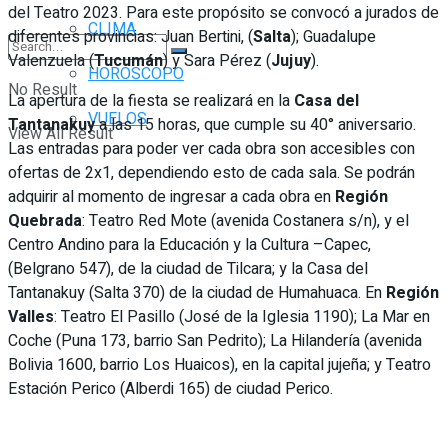
del Teatro 2023. Para este propósito se convocó a jurados de
CLIMA
diferentes provincias: Juan Bertini, (
Salta
); Guadalupe
Valenzuela (
Tucumán
) y Sara Pérez (
Jujuy
).
HORÓSCOPO
No Result
La apertura de la fiesta se realizará en la
Casa del
VUELOS
Tantanakuy
a las 15 horas, que cumple su 40° aniversario.
View All Result
Las entradas para poder ver cada obra son accesibles con
ofertas de 2x1, dependiendo esto de cada sala. Se podrán
adquirir al momento de ingresar a cada obra en
Región
Quebrada
: Teatro Red Mote (avenida Costanera s/n), y el
Centro Andino para la Educación y la Cultura –Capec,
(Belgrano 547), de la ciudad de Tilcara; y la Casa del
Tantanakuy (Salta 370) de la ciudad de Humahuaca. En
Región
Valles
: Teatro El Pasillo (José de la Iglesia 1190); La Mar en
Coche (Puna 173, barrio San Pedrito); La Hilandería (avenida
Bolivia 1600, barrio Los Huaicos), en la capital jujeña; y Teatro
Estación Perico (Alberdi 165) de ciudad Perico.