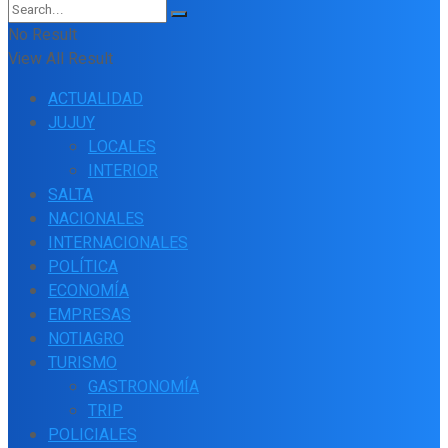
No Result
View All Result
ACTUALIDAD
JUJUY
LOCALES
INTERIOR
SALTA
NACIONALES
INTERNACIONALES
POLÍTICA
ECONOMÍA
EMPRESAS
NOTIAGRO
TURISMO
GASTRONOMÍA
TRIP
POLICIALES