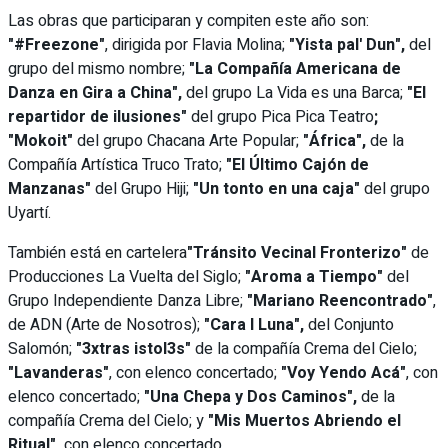
Las obras que participaran y compiten este año son:
"#Freezone"
, dirigida por Flavia Molina;
"Yista pal' Dun",
del
grupo del mismo nombre;
"La Compañía Americana de
Danza en Gira a China",
del grupo La Vida es una Barca;
"El
repartidor de ilusiones"
del grupo Pica Pica Teatro
;
"Mokoit"
del grupo Chacana Arte Popular;
"África",
de la
Compañía Artística Truco Trato;
"El Último Cajón de
Manzanas"
del Grupo Hiji;
"Un tonto en una caja"
del grupo
Uyartí.
También está en cartelera
"Tránsito Vecinal Fronterizo"
de
Producciones La Vuelta del Siglo;
"Aroma a Tiempo"
del
Grupo Independiente Danza Libre;
"Mariano Reencontrado"
,
de ADN (Arte de Nosotros);
"Cara I Luna",
del Conjunto
Salomón;
"3xtras istol3s"
de la compañía Crema del Cielo;
"Lavanderas"
, con elenco concertado;
"Voy Yendo Acá"
, con
elenco concertado;
"Una Chepa y Dos Caminos",
de la
compañía Crema del Cielo; y
"Mis Muertos Abriendo el
Ritual",
con elenco concertado.