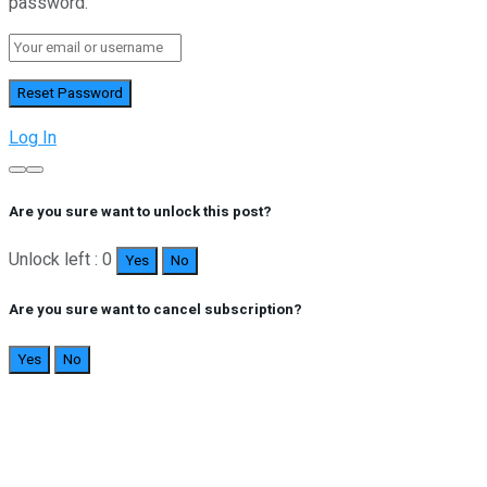
password.
Log In
Are you sure want to unlock this post?
Unlock left : 0
Yes
No
Are you sure want to cancel subscription?
Yes
No