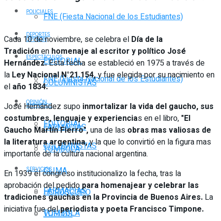
POLICIALES
FNE (Fiesta Nacional de los Estudiantes)
DEPORTES
Cada 10 de noviembre, se celebra el
Día de la
OPINIÓN
Tradición
en
homenaje al escritor y político José
ESPECTÁCULOS
EDITORIAL
Hernández.
Esta fecha se estableció en 1975 a través de
la
Ley Nacional N°21.154,
y fue elegida por su nacimiento en
FNE (Fiesta Nacional de los Estudiantes)
COLUMNISTAS
el
año 1834.
OPINIÓN
José Hernández supo
inmortalizar la vida del gaucho, sus
SERVICIOS
costumbres, lenguaje y experiencia
s en el libro,
"El
EDITORIAL
FARMACIAS
Gaucho Martín Fierro",
una de las
obras mas valiosas de
la literatura argentina,
y la que lo convirtió en la figura mas
COLUMNISTAS
TOMBOLA
importante de la cultura nacional argentina.
CLIMA
SERVICIOS
En 1939 el congreso institucionalizo la fecha, tras la
aprobación del pedido
para homenajear y celebrar las
FARMACIAS
HORÓSCOPO
tradiciones gauchas en la Provincia de Buenos Aires.
La
iniciativa fue del
periodista y poeta Francisco Timpone.
TOMBOLA
VUELOS