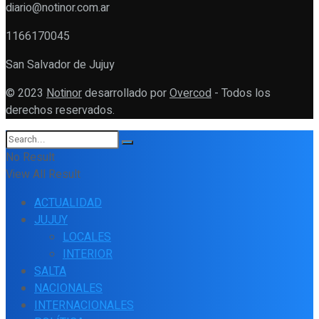
diario@notinor.com.ar
1166170045
San Salvador de Jujuy
© 2023
Notinor
desarrollado por
Overcod
- Todos los
derechos reservados.
No Result
View All Result
ACTUALIDAD
JUJUY
LOCALES
INTERIOR
SALTA
NACIONALES
INTERNACIONALES