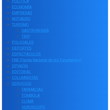
POLÍTICA
ECONOMÍA
EMPRESAS
NOTIAGRO
TURISMO
GASTRONOMÍA
TRIP
POLICIALES
DEPORTES
ESPECTÁCULOS
FNE (Fiesta Nacional de los Estudiantes)
OPINIÓN
EDITORIAL
COLUMNISTAS
SERVICIOS
FARMACIAS
TOMBOLA
CLIMA
HOROSCOPO