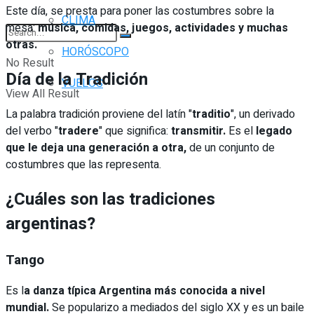
Este día, se presta para poner las costumbres sobre la
CLIMA
mesa:
música, comidas, juegos, actividades y muchas
otras.
HORÓSCOPO
No Result
Día de la Tradición
VUELOS
View All Result
La palabra tradición proviene del latín "
traditio
", un derivado
del verbo "
tradere
" que significa:
transmitir.
Es el
legado
que le deja una generación a otra,
de un conjunto de
costumbres que las representa.
¿Cuáles son las tradiciones
argentinas?
Tango
Es l
a danza típica Argentina más conocida a nivel
mundial.
Se popularizo a mediados del siglo XX y es un baile