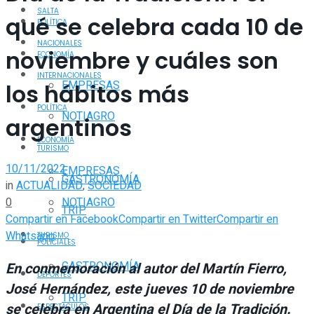
SALTA
qué se celebra cada 10 de
POLÍTICA
NACIONALES
noviembre y cuáles son
ECONOMÍA
INTERNACIONALES
EMPRESAS
los hábitos más
POLÍTICA
NOTIAGRO
argentinos
ECONOMÍA
TURISMO
10/11/2022
EMPRESAS
GASTRONOMÍA
in
ACTUALIDAD
,
SOCIEDAD
0
NOTIAGRO
TRIP
Compartir en Facebook
Compartir en Twitter
Compartir en
Whatsapp
TURISMO
POLICIALES
GASTRONOMÍA
En conmemoración al autor del Martín Fierro,
DEPORTES
José Hernández, este jueves 10 de noviembre
TRIP
se celebra en Argentina el Día de la Tradición.
ESPECTÁCULOS