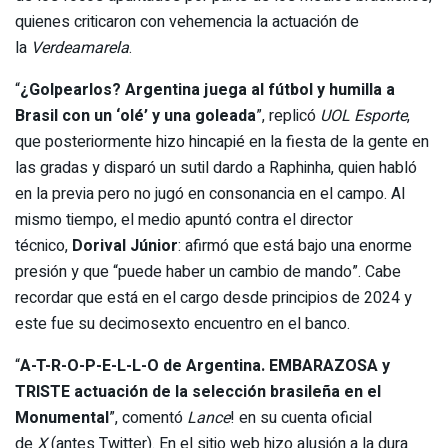
quienes criticaron con vehemencia la actuación de
la
Verdeamarela
.
“
¿Golpearlos? Argentina juega al fútbol y humilla a
Brasil con un ‘olé’ y una goleada
”, replicó
UOL Esporte
,
que posteriormente hizo hincapié en la fiesta de la gente en
las gradas y disparó un sutil dardo a Raphinha, quien habló
en la previa pero no jugó en consonancia en el campo. Al
mismo tiempo, el medio apuntó contra el director
técnico,
Dorival Júnior
: afirmó que está bajo una enorme
presión y que “puede haber un cambio de mando”. Cabe
recordar que está en el cargo desde principios de 2024 y
este fue su decimosexto encuentro en el banco.
“
A-T-R-O-P-E-L-L-O de Argentina. EMBARAZOSA y
TRISTE actuación de la selección brasileña en el
Monumental
”, comentó
Lance
! en su cuenta oficial
de
X
(antes Twitter). En el sitio web hizo alusión a la dura