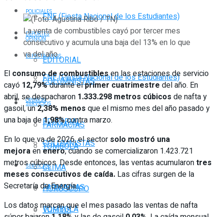
POLICIALES
FNE (Fiesta Nacional de los Estudiantes)
La venta de combustibles cayó por tercer mes
DEPORTES
OPINIÓN
consecutivo y acumula una baja del 13% en lo que
va del año
ESPECTÁCULOS
EDITORIAL
El
consumo de combustibles
en las estaciones de servicio
FNE (Fiesta Nacional de los Estudiantes)
COLUMNISTAS
cayó
12,79%
durante el
primer cuatrimestre
del año. En
abril, se despacharon
1.333.298
metros cúbicos
de nafta y
OPINIÓN
SERVICIOS
gasoil, un
2,38%
menos
que el mismo mes del año pasado y
una baja de
1,98%
contra marzo.
EDITORIAL
FARMACIAS
En lo que va de 2026, el sector
solo mostró una
COLUMNISTAS
TOMBOLA
mejora
en
enero
, cuando se comercializaron 1.423.721
metros cúbicos. Desde entonces, las ventas acumularon
tres
CLIMA
SERVICIOS
meses consecutivos de caída.
Las cifras surgen de la
Secretaría de Energía..
FARMACIAS
HORÓSCOPO
Los datos marcan que el mes pasado las ventas de nafta
TOMBOLA
VUELOS
súper bajaron
1,18%
y las de gasoil
0,03%
. La caída mensual