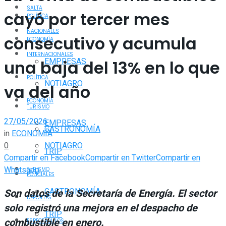
SALTA
cayó por tercer mes
POLÍTICA
NACIONALES
consecutivo y acumula
ECONOMÍA
INTERNACIONALES
EMPRESAS
una baja del 13% en lo que
POLÍTICA
NOTIAGRO
va del año
ECONOMÍA
TURISMO
27/05/2026
EMPRESAS
GASTRONOMÍA
in
ECONOMÍA
0
NOTIAGRO
TRIP
Compartir en Facebook
Compartir en Twitter
Compartir en
Whatsapp
TURISMO
POLICIALES
GASTRONOMÍA
Son datos de la Secretaría de Energía. El sector
DEPORTES
solo registró una mejora en el despacho de
TRIP
combustible en enero.
ESPECTÁCULOS