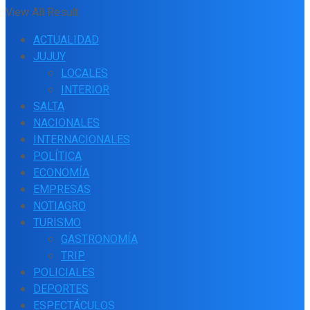
View All Result
ACTUALIDAD
JUJUY
LOCALES
INTERIOR
SALTA
NACIONALES
INTERNACIONALES
POLÍTICA
ECONOMÍA
EMPRESAS
NOTIAGRO
TURISMO
GASTRONOMÍA
TRIP
POLICIALES
DEPORTES
ESPECTÁCULOS