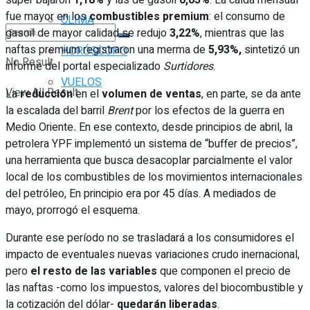
fue mayor en los
combustibles premium
: el consumo de
CLIMA
gasoil de mayor calidad se redujo
3,22%
, mientras que las
naftas premium registraron una merma de
5,93%,
sintetizó un
HORÓSCOPO
No Result
informe del portal especializado
Surtidores
.
VUELOS
View All Result
La
reducción
en el
volumen de ventas
, en parte, se da ante
la escalada del barril
Brent
por los efectos de la guerra en
Medio Oriente
.
En ese contexto, desde principios de abril, la
petrolera YPF implementó un sistema de “buffer de precios”,
una herramienta que busca desacoplar parcialmente el valor
local de los combustibles de los movimientos internacionales
del petróleo, En principio era por 45 días. A mediados de
mayo, prorrogó el esquema.
Durante ese período no se trasladará a los consumidores el
impacto de eventuales nuevas variaciones crudo inernacional,
pero
el resto de las variables
que componen el precio de
las naftas -como los impuestos, valores del biocombustible y
la cotización del dólar-
quedarán liberadas
.