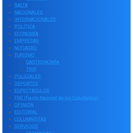
SALTA
NACIONALES
INTERNACIONALES
POLÍTICA
ECONOMÍA
EMPRESAS
NOTIAGRO
TURISMO
GASTRONOMÍA
TRIP
POLICIALES
DEPORTES
ESPECTÁCULOS
FNE (Fiesta Nacional de los Estudiantes)
OPINIÓN
EDITORIAL
COLUMNISTAS
SERVICIOS