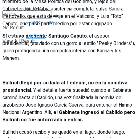
miembro de la Mesa Política del Gobierno, y lejos del
Gabinete, donde había asistencia completa, salvo Sandra
CLIMA
Pettovello, que está de viaje en el Vaticano, y Luis "Toto"
HORÓSCOPO
Caputo, que pasó parte médico por estar engripado.
No Result
Sí estuvo presente
Santiago Caputo
, el asesor
VUELOS
View All Result
presidencial, (ataviado con un gorro al estilo "Peaky Blinders"),
quien protagoniza una compulsa interna con Karina y los
Menem.
Bullrich llegó por su lado al Tedeum, no en la comitiva
presidencial
. Y el detalle fuerte sucedió cuando el Gabinete
caminó hasta el Cabildo, una vez finalizada la homilía del
arzobispo José Ignacio García Cuerva, para entonar el Himno
Nacional Argentino. Allí,
el Gabinete ingresó al Cabildo pero
Bullrich no fue autorizada a entrar.
Bullrich acusó recibo y se quedó en el lugar, donde luego,