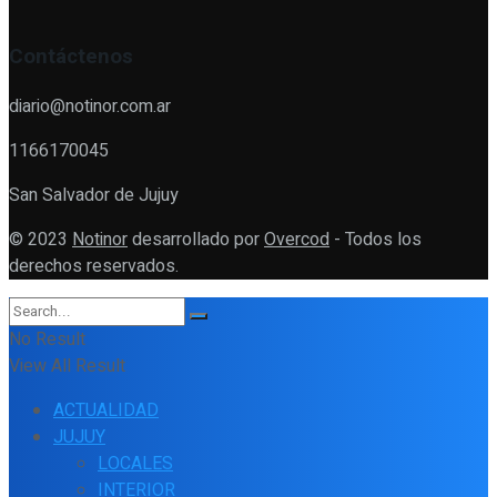
Contáctenos
diario@notinor.com.ar
1166170045
San Salvador de Jujuy
© 2023
Notinor
desarrollado por
Overcod
- Todos los
derechos reservados.
No Result
View All Result
ACTUALIDAD
JUJUY
LOCALES
INTERIOR