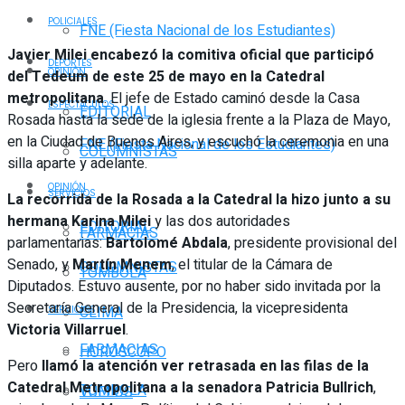
POLICIALES
FNE (Fiesta Nacional de los Estudiantes)
Javier Milei
encabezó la comitiva oficial que participó
DEPORTES
OPINIÓN
del Tedeum de este 25 de mayo en la Catedral
metropolitana
. El jefe de Estado caminó desde la Casa
ESPECTÁCULOS
EDITORIAL
Rosada hasta la sede de la iglesia frente a la Plaza de Mayo,
en la Ciudad de Buenos Aires, y escuchó la ceremonia en una
FNE (Fiesta Nacional de los Estudiantes)
COLUMNISTAS
silla aparte y adelante.
OPINIÓN
SERVICIOS
La recorrida de la Rosada a la Catedral la hizo junto a su
hermana Karina Milei
y las dos autoridades
EDITORIAL
FARMACIAS
parlamentarias:
Bartolomé Abdala
, presidente provisional del
Senado, y
Martín Menem
, el titular de la Cámara de
COLUMNISTAS
TOMBOLA
Diputados. Estuvo ausente, por no haber sido invitada por la
Secretaría General de la Presidencia, la vicepresidenta
CLIMA
SERVICIOS
Victoria Villarruel
.
FARMACIAS
HORÓSCOPO
Pero
llamó la atención ver retrasada en las filas de la
Catedral Metropolitana a la senadora Patricia Bullrich
,
TOMBOLA
VUELOS