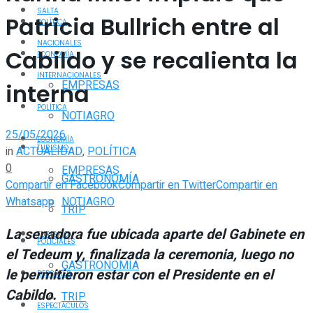
SALTA
Patricia Bullrich entre al
POLÍTICA
NACIONALES
Cabildo y se recalienta la
ECONOMÍA
INTERNACIONALES
EMPRESAS
interna
POLÍTICA
NOTIAGRO
25/05/2026
ECONOMÍA
TURISMO
in
ACTUALIDAD
,
POLÍTICA
0
EMPRESAS
GASTRONOMÍA
Compartir en Facebook
Compartir en Twitter
Compartir en
Whatsapp
NOTIAGRO
TRIP
La senadora fue ubicada aparte del Gabinete en
TURISMO
POLICIALES
el Tedeum y, finalizada la ceremonia, luego no
GASTRONOMÍA
le permitieron estar con el Presidente en el
DEPORTES
Cabildo.
TRIP
ESPECTÁCULOS