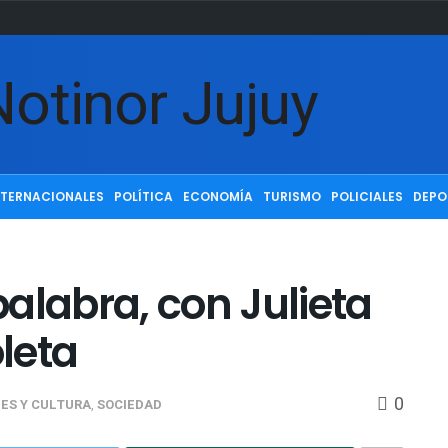
NTERNACIONALES
POLÍTICA
ECONOMÍA
TURISMO
POLICIALES
DEPO
alabra, con Julieta
oleta
0
ES Y CULTURA
,
SOCIEDAD