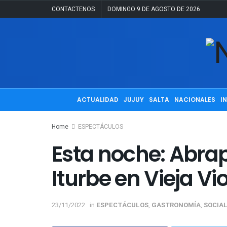
CONTACTENOS
DOMINGO 9 DE AGOSTO DE 2026
ACTUALIDAD
JUJUY
SALTA
NACIONALES
I
Home
ESPECTÁCULOS
Esta noche: Abrap
Iturbe en Vieja Vi
23/11/2022
in
ESPECTÁCULOS
,
GASTRONOMÍA
,
SOCIAL