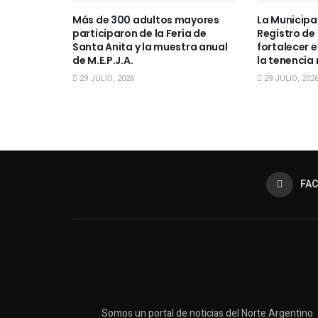
Más de 300 adultos mayores
La Municipa
participaron de la Feria de
Registro de
Santa Anita y la muestra anual
fortalecer e
de M.E.P.J.A.
la tenencia
29 JULIO, 2026
29 JULIO, 202
FA
Somos un portal de noticias del Norte Argentino