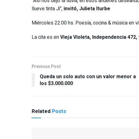
"Así nos dejó la lluvia, en ésos andenes deseando
llueve tinta Ji",
invitó, Julieta Iturbe
Miércoles 22:00 hs. Poesía, cocina & música en vi
La cita es en
Vieja Violeta, Independencia 472
Previous Post
Queda un solo auto con un valor menor a
los $3.000.000
Related
Posts