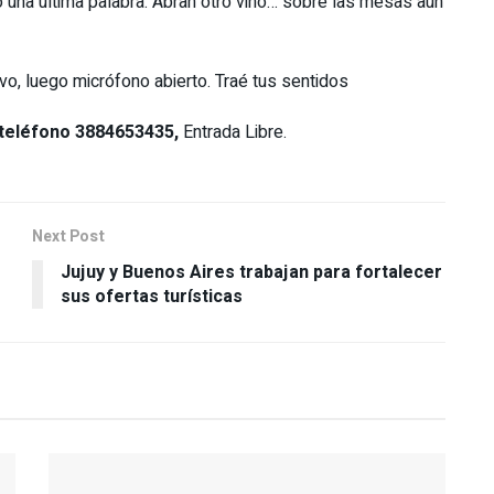
 una última palabra. Abran otro vino… sobre las mesas aún
vo, luego micrófono abierto. Traé tus sentidos
, teléfono 3884653435,
Entrada Libre.
Next Post
Jujuy y Buenos Aires trabajan para fortalecer
sus ofertas turísticas