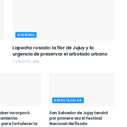
SOCIEDAD
Lapacho rosado: la flor de Jujuy y la
urgencia de preservar el arbolado urbano
5 AGOSTO, 2026
ESPECTÁCULOS
Saber incorporó
San Salvador de Jujuy tendrá
pamiento
por primera vez el Festival
 para fortalecer la
Nacional del Éxodo