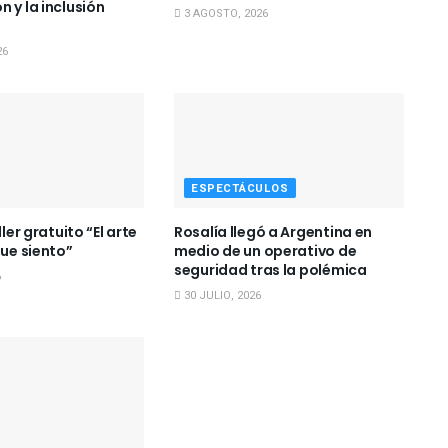
 y la inclusión
3 AGOSTO, 2026
26
ESPECTÁCULOS
ller gratuito “El arte
Rosalía llegó a Argentina en
que siento”
medio de un operativo de
seguridad tras la polémica
6
30 JULIO, 2026