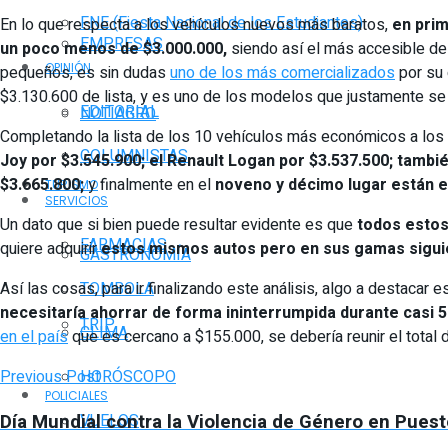
FNE (Fiesta Nacional de los Estudiantes)
En lo que respecta a los vehículos nuevos más baratos,
en prim
EMPRESAS
un poco menos de $3.000.000,
siendo así el más accesible de
OPINIÓN
pequeños, es sin dudas
uno de los más comercializados
por su 
$3.130.600 de lista, y es uno de los modelos que justamente se
EDITORIAL
NOTIAGRO
Completando la lista de los 10 vehículos más económicos a los 
COLUMNISTAS
Joy por $3.545.900; el Renault Logan por $3.537.500; tambié
$3.665.800;
y finalmente en el
noveno y décimo lugar están el
TURISMO
SERVICIOS
Un dato que si bien puede resultar evidente es que
todos estos
FARMACIAS
quiere adquirir
estos mismos autos pero en sus gamas siguie
GASTRONOMÍA
Así las cosas, para ir finalizando este análisis, algo a destaca
TOMBOLA
necesitaría ahorrar de forma ininterrumpida durante casi
TRIP
CLIMA
en el país
que es cercano a $155.000, se debería reunir el total 
Previous Post
HORÓSCOPO
POLICIALES
Día Mundial contra la Violencia de Género en Puest
VUELOS