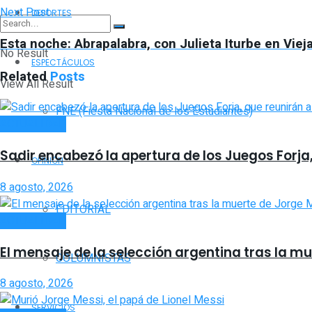
Next Post
DEPORTES
Esta noche: Abrapalabra, con Julieta Iturbe en Vieja
No Result
ESPECTÁCULOS
Related
Posts
View All Result
FNE (Fiesta Nacional de los Estudiantes)
ACTUALIDAD
Sadir encabezó la apertura de los Juegos Forja
OPINIÓN
8 agosto, 2026
EDITORIAL
ACTUALIDAD
El mensaje de la selección argentina tras la mu
COLUMNISTAS
8 agosto, 2026
SERVICIOS