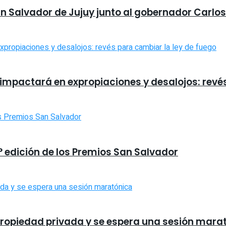
an Salvador de Jujuy junto al gobernador Carlos
 impactará en expropiaciones y desalojos: revé
9° edición de los Premios San Salvador
a propiedad privada y se espera una sesión mara