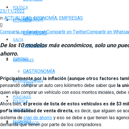
POLÍTICA
23/11/2022
in
ACTUALIDAD
,
ECONOMÍA
,
EMPRESAS
INTERIOR
ECONOMÍA
0
Compartir en Facebook
Compartir en Twitter
Compartir en Whatsa
EMPRESAS
SALTA
De los 10 modelos más económicos, solo uno puede
NOTIAGRO
ahorro.
TURISMO
NACIONALES
GASTRONOMÍA
Principalmente por la inflación (aunque otros factores tam
INTERNACIONALES
TRIP
pensando comprar un auto cero kilómetro debe saber que
la un
quien elija comprar un vehículo con esos montos iniciales, debe
POLICIALES
POLÍTICA
Ahora bien,
el precio de lista de estos vehículos es de $3 
por la modalidad de venta directa
, es decir, que alguien se a
DEPORTES
sistema de
plan de ahorro
y eso se debe a que tienen las agencia
ECONOMÍA
ESPECTÁCULOS
demanda que tienen por parte de los compradores.