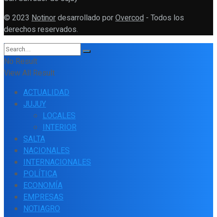
© 2023
Notinor
desarrollado por
Overcod
- Todos los
derechos reservados.
No Result
View All Result
ACTUALIDAD
JUJUY
LOCALES
INTERIOR
SALTA
NACIONALES
INTERNACIONALES
POLÍTICA
ECONOMÍA
EMPRESAS
NOTIAGRO