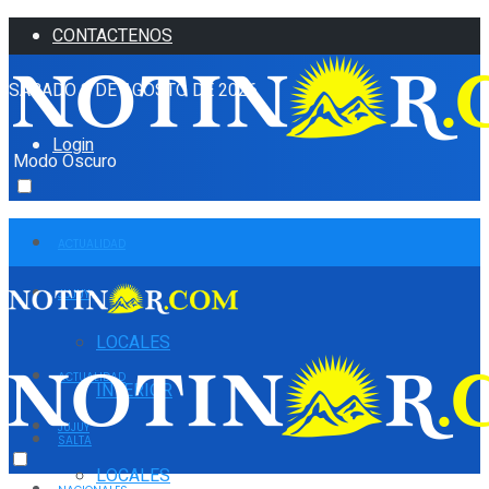
CONTACTENOS
SÁBADO 8 DE AGOSTO DE 2026
Login
Modo Oscuro
ACTUALIDAD
JUJUY
LOCALES
ACTUALIDAD
INTERIOR
JUJUY
SALTA
LOCALES