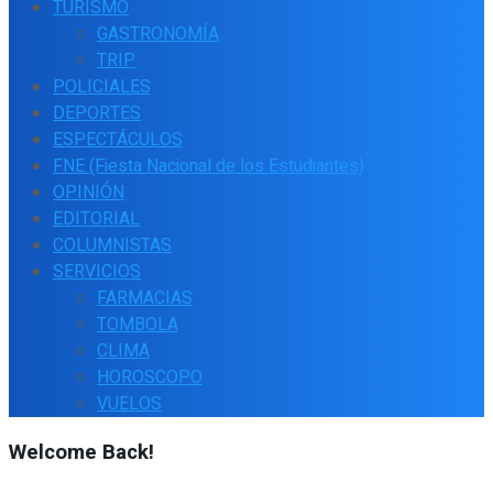
TURISMO
GASTRONOMÍA
TRIP
POLICIALES
DEPORTES
ESPECTÁCULOS
FNE (Fiesta Nacional de los Estudiantes)
OPINIÓN
EDITORIAL
COLUMNISTAS
SERVICIOS
FARMACIAS
TOMBOLA
CLIMA
HOROSCOPO
VUELOS
Welcome Back!