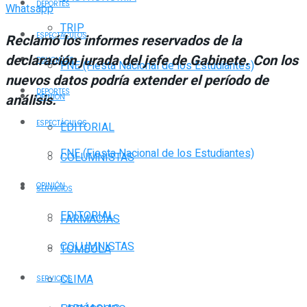
DEPORTES
Whatsapp
TRIP
ESPECTÁCULOS
Reclamó los informes reservados de la
declaración jurada del jefe de Gabinete. Con los
POLICIALES
FNE (Fiesta Nacional de los Estudiantes)
nuevos datos podría extender el período de
DEPORTES
análisis.
OPINIÓN
ESPECTÁCULOS
EDITORIAL
FNE (Fiesta Nacional de los Estudiantes)
COLUMNISTAS
OPINIÓN
SERVICIOS
EDITORIAL
FARMACIAS
COLUMNISTAS
TOMBOLA
CLIMA
SERVICIOS