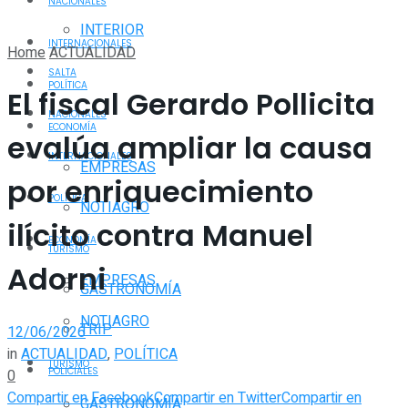
NACIONALES
INTERIOR
INTERNACIONALES
Home
ACTUALIDAD
SALTA
POLÍTICA
El fiscal Gerardo Pollicita
NACIONALES
ECONOMÍA
evalúa ampliar la causa
INTERNACIONALES
EMPRESAS
por enriquecimiento
POLÍTICA
NOTIAGRO
ilícito contra Manuel
ECONOMÍA
TURISMO
Adorni
EMPRESAS
GASTRONOMÍA
NOTIAGRO
TRIP
12/06/2026
in
ACTUALIDAD
,
POLÍTICA
TURISMO
POLICIALES
0
Compartir en Facebook
Compartir en Twitter
Compartir en
GASTRONOMÍA