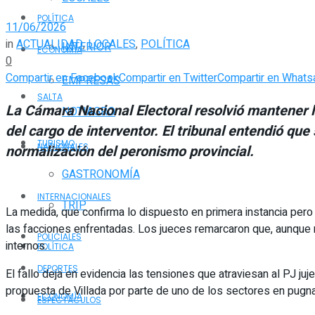
POLÍTICA
11/06/2026
in
ACTUALIDAD
,
LOCALES
,
POLÍTICA
INTERIOR
ECONOMÍA
0
Compartir en Facebook
Compartir en Twitter
Compartir en Whats
EMPRESAS
SALTA
La Cámara Nacional Electoral resolvió mantener la 
NOTIAGRO
del cargo de interventor. El tribunal entendió qu
TURISMO
NACIONALES
normalización del peronismo provincial.
GASTRONOMÍA
INTERNACIONALES
TRIP
La medida, que confirma lo dispuesto en primera instancia pero 
las facciones enfrentadas. Los jueces remarcaron que, aunque n
POLICIALES
internos.
POLÍTICA
DEPORTES
El fallo deja en evidencia las tensiones que atraviesan al PJ juj
propuesta de Villada por parte de uno de los sectores en pugna
ECONOMÍA
ESPECTÁCULOS