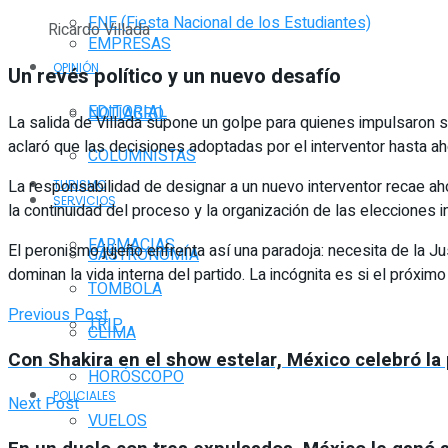
FNE (Fiesta Nacional de los Estudiantes)
Ricardo Villada
EMPRESAS
OPINIÓN
Un revés político y un nuevo desafío
EDITORIAL
NOTIAGRO
La salida de Villada supone un golpe para quienes impulsaron su 
aclaró que las decisiones adoptadas por el interventor hasta ah
COLUMNISTAS
La responsabilidad de designar a un nuevo interventor recae aho
TURISMO
SERVICIOS
la continuidad del proceso y la organización de las elecciones in
FARMACIAS
El peronismo jujeño enfrenta así una paradoja: necesita de la J
GASTRONOMÍA
dominan la vida interna del partido. La incógnita es si el próxim
TOMBOLA
Previous Post
TRIP
CLIMA
Con Shakira en el show estelar, México celebró la 
HORÓSCOPO
POLICIALES
Next Post
VUELOS