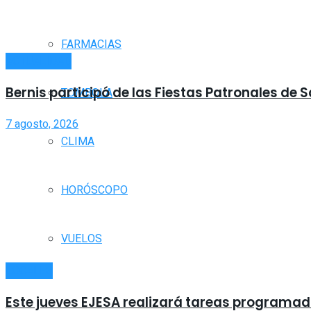
FARMACIAS
ACTUALIDAD
Bernis participó de las Fiestas Patronales de 
TOMBOLA
7 agosto, 2026
CLIMA
HORÓSCOPO
VUELOS
LOCALES
Este jueves EJESA realizará tareas programada