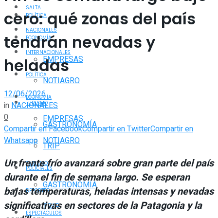
SALTA
cero: qué zonas del país
POLÍTICA
NACIONALES
tendrán nevadas y
ECONOMÍA
INTERNACIONALES
EMPRESAS
heladas
POLÍTICA
NOTIAGRO
12/06/2026
ECONOMÍA
TURISMO
in
NACIONALES
0
EMPRESAS
GASTRONOMÍA
Compartir en Facebook
Compartir en Twitter
Compartir en
Whatsapp
NOTIAGRO
TRIP
Un frente frío avanzará sobre gran parte del país
TURISMO
POLICIALES
durante el fin de semana largo. Se esperan
GASTRONOMÍA
bajas temperaturas, heladas intensas y nevadas
DEPORTES
significativas en sectores de la Patagonia y la
TRIP
ESPECTÁCULOS