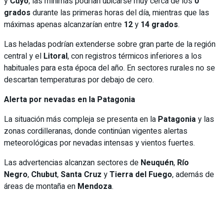
y
Cuyo
, las mínimas podrían ubicarse muy cerca de los
0
grados
durante las primeras horas del día, mientras que las
máximas apenas alcanzarían entre
12
y
14 grados
.
Las heladas podrían extenderse sobre gran parte de la región
central y el
Litoral
, con registros térmicos inferiores a los
habituales para esta época del año. En sectores rurales no se
descartan temperaturas por debajo de cero.
Alerta por nevadas en la Patagonia
La situación más compleja se presenta en la
Patagonia
y las
zonas cordilleranas, donde continúan vigentes alertas
meteorológicas por nevadas intensas y vientos fuertes.
Las advertencias alcanzan sectores de
Neuquén
,
Río
Negro
,
Chubut
,
Santa Cruz
y
Tierra del Fuego
, además de
áreas de montaña en
Mendoza
.