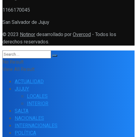
1166170045
San Salvador de Jujuy
© 2023
Notinor
desarrollado por
Overcod
- Todos los
derechos reservados.
No Result
View All Result
ACTUALIDAD
JUJUY
LOCALES
INTERIOR
SALTA
NACIONALES
INTERNACIONALES
POLÍTICA