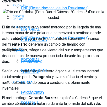
cordillera
.
POLICIALES
FNE (Fiesta Nacional de los Estudiantes)
Frío en la
ciudad
DEPORTES
OPINIÓN
El fin de semana largo estará marcado por la llegada de una
ESPECTÁCULOS
EDITORIAL
intensa masa de aire polar que comenzará a sentirse desde
FNE (Fiesta Nacional de los Estudiantes)
este
sábado
en gran parte del territorio nacional. El avance
COLUMNISTAS
del
frente frío
generará un cambio de tiempo con
precipitaciones, ráfagas de viento del sur y temperaturas que
OPINIÓN
SERVICIOS
descenderán de manera pronunciada durante los próximos
EDITORIAL
días.
FARMACIAS
COLUMNISTAS
Según los pronósticos meteorológicos, el sistema ingresó
TOMBOLA
inicialmente por la
Patagonia
y avanzará hacia el centro y
norte del país, dando paso a condiciones plenamente
CLIMA
SERVICIOS
invernales.
FARMACIAS
HORÓSCOPO
El meteorólogo
Gerardo Barrera
explicó a Cadena 3 que el
TOMBOLA
cambio comenzará a notarse durante la jornada del
sábado
,
VUELOS