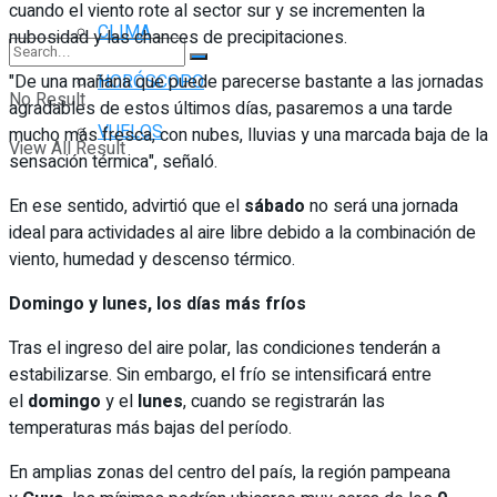
cuando el viento rote al sector sur y se incrementen la
CLIMA
nubosidad y las chances de precipitaciones.
"De una mañana que puede parecerse bastante a las jornadas
HORÓSCOPO
No Result
agradables de estos últimos días, pasaremos a una tarde
VUELOS
mucho más fresca, con nubes, lluvias y una marcada baja de la
View All Result
sensación térmica", señaló.
En ese sentido, advirtió que el
sábado
no será una jornada
ideal para actividades al aire libre debido a la combinación de
viento, humedad y descenso térmico.
Domingo y lunes, los días más fríos
Tras el ingreso del aire polar, las condiciones tenderán a
estabilizarse. Sin embargo, el frío se intensificará entre
el
domingo
y el
lunes
, cuando se registrarán las
temperaturas más bajas del período.
En amplias zonas del centro del país, la región pampeana