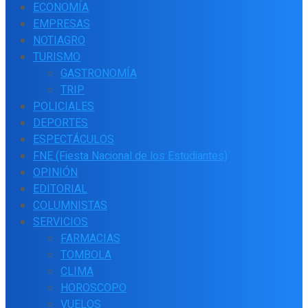
ECONOMÍA
EMPRESAS
NOTIAGRO
TURISMO
GASTRONOMÍA
TRIP
POLICIALES
DEPORTES
ESPECTÁCULOS
FNE (Fiesta Nacional de los Estudiantes)
OPINIÓN
EDITORIAL
COLUMNISTAS
SERVICIOS
FARMACIAS
TOMBOLA
CLIMA
HOROSCOPO
VUELOS