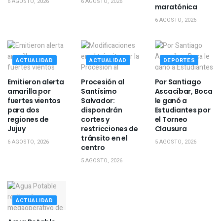
6 AGOSTO, 2026
6 AGOSTO, 2026
maratónica
6 AGOSTO, 2026
ACTUALIDAD
ACTUALIDAD
DEPORTES
Emitieron alerta
Procesión al
Por Santiago
amarilla por
Santísimo
Ascacíbar, Boca
fuertes vientos
Salvador:
le ganó a
para dos
dispondrán
Estudiantes por
regiones de
cortes y
el Torneo
Jujuy
restricciones de
Clausura
tránsito en el
6 AGOSTO, 2026
5 AGOSTO, 2026
centro
5 AGOSTO, 2026
ACTUALIDAD