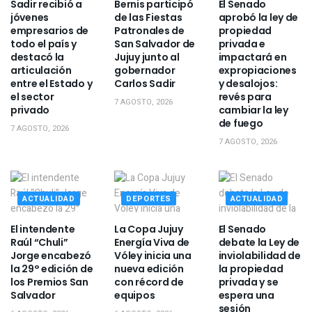
Sadir recibió a
Bernis participó
El Senado
jóvenes
de las Fiestas
aprobó la ley de
empresarios de
Patronales de
propiedad
todo el país y
San Salvador de
privada e
destacó la
Jujuy junto al
impactará en
articulación
gobernador
expropiaciones
entre el Estado y
Carlos Sadir
y desalojos:
el sector
revés para
7 AGOSTO, 2026
privado
cambiar la ley
de fuego
7 AGOSTO, 2026
7 AGOSTO, 2026
ACTUALIDAD
DEPORTES
ACTUALIDAD
El intendente
La Copa Jujuy
El Senado
Raúl “Chuli”
Energía Viva de
debate la Ley de
Jorge encabezó
Vóley inicia una
inviolabilidad de
la 29° edición de
nueva edición
la propiedad
los Premios San
con récord de
privada y se
Salvador
equipos
espera una
sesión