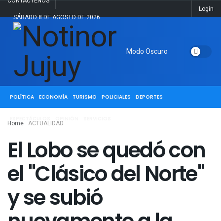
CONTACTENOS
Login
SÁBADO 8 DE AGOSTO DE 2026
Modo Oscuro
ACTUALIDAD
JUJUY
SALTA
NACIONALES
INTERNACIONALES
POLÍTICA
ECONOMÍA
TURISMO
POLICIALES
DEPORTES
ESPECTÁCULOS
OPINIÓN
SERVICIOS
Home
ACTUALIDAD
El Lobo se quedó con
el "Clásico del Norte"
y se subió