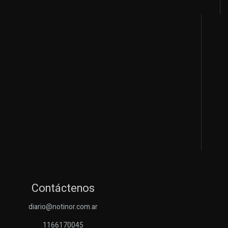
Contáctenos
diario@notinor.com.ar
1166170045