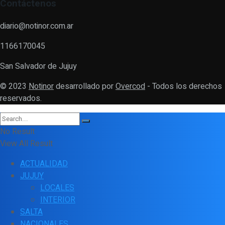
Contáctenos
diario@notinor.com.ar
1166170045
San Salvador de Jujuy
© 2023
Notinor
desarrollado por
Overcod
- Todos los derechos
reservados.
No Result
View All Result
ACTUALIDAD
JUJUY
LOCALES
INTERIOR
SALTA
NACIONALES