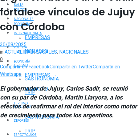
SALTA
fortalece vínculos de Jujuy
POLÍTICA
NACIONALES
con Córdoba
ECONOMÍA
INTERNACIONALES
EMPRESAS
30/08/2025
POLÍTICA
NOTIAGRO
in
ACTUALIDAD
,
LOCALES
,
NACIONALES
0
ECONOMÍA
TURISMO
Compartir en Facebook
Compartir en Twitter
Compartir en
Whatsapp
EMPRESAS
GASTRONOMÍA
El gobernador de Jujuy, Carlos Sadir, se reunió
NOTIAGRO
TRIP
con su par de Córdoba, Martín Llaryora, a los
TURISMO
efectos de reafirmar el rol del interior como motor
POLICIALES
de crecimiento para todos los argentinos.
GASTRONOMÍA
DEPORTES
TRIP
ESPECTÁCULOS