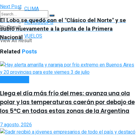
Next Post
CLIMA
El Lobo se quedó con el "Clásico del Norte" y se
HORÓSCOPO
No Result
subió nuevamente a la punta de la Primera
VUELOS
Nacional
View All Result
Related
Posts
NACIONALES
Llega el día más frío del mes: avanza una ola
polar y las temperaturas caerán por debajo de
los 5°C en todas estas zonas de la Argentina
7 agosto, 2026