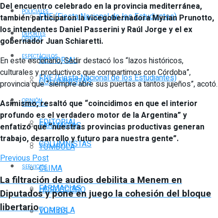
Del encuentro celebrado en la provincia mediterránea,
POLICIALES
FNE (Fiesta Nacional de los Estudiantes)
también participaron la vicegobernadora Myrian Prunotto,
los intendentes Daniel Passerini y Raúl Jorge y el ex
DEPORTES
OPINIÓN
gobernador Juan Schiaretti.
ESPECTÁCULOS
EDITORIAL
En este escenario, Sadir destacó los “lazos históricos,
culturales y productivos que compartimos con Córdoba”,
FNE (Fiesta Nacional de los Estudiantes)
COLUMNISTAS
provincia que “siempre abre sus puertas a tantos jujeños”, acotó.
OPINIÓN
Asimismo, resaltó que “coincidimos en que el interior
SERVICIOS
profundo es el verdadero motor de la Argentina” y
EDITORIAL
FARMACIAS
enfatizó que “nuestras provincias productivas generan
trabajo, desarrollo y futuro para nuestra gente”.
COLUMNISTAS
TOMBOLA
Previous Post
CLIMA
SERVICIOS
La filtración de audios debilita a Menem en
FARMACIAS
HORÓSCOPO
Diputados y pone en juego la cohesión del bloque
libertario
TOMBOLA
VUELOS