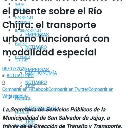
SALTA
el puente sobre el Río
POLÍTICA
NACIONALES
Chijra: el transporte
ECONOMÍA
INTERNACIONALES
EMPRESAS
urbano funcionará con
POLÍTICA
NOTIAGRO
modalidad especial
ECONOMÍA
TURISMO
06/07/2026
EMPRESAS
GASTRONOMÍA
in
ACTUALIDAD
0
NOTIAGRO
TRIP
Compartir en Facebook
Compartir en Twitter
Compartir en
Whatsapp
TURISMO
POLICIALES
GASTRONOMÍA
La Secretaría de Servicios Públicos de la
DEPORTES
Municipalidad de San Salvador de Jujuy, a
TRIP
través de la Dirección de Tránsito y Transporte,
ESPECTÁCULOS