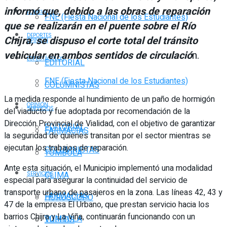
informó que, debido a las obras de reparación
POLICIALES
FNE (Fiesta Nacional de los Estudiantes)
que se realizarán en el puente sobre el Río
DEPORTES
Chijra, se dispuso el corte total del tránsito
OPINIÓN
vehicular en ambos sentidos de circulació
n.
ESPECTÁCULOS
EDITORIAL
FNE (Fiesta Nacional de los Estudiantes)
COLUMNISTAS
La medida responde al hundimiento de un paño de hormigón
OPINIÓN
SERVICIOS
del viaducto y fue adoptada por recomendación de la
Dirección Provincial de Vialidad, con el objetivo de garantizar
EDITORIAL
FARMACIAS
la seguridad de quienes transitan por el sector mientras se
ejecutan los trabajos de reparación.
COLUMNISTAS
TOMBOLA
Ante esta situación, el Municipio implementó una modalidad
CLIMA
SERVICIOS
especial para asegurar la continuidad del servicio de
transporte urbano de pasajeros en la zona. Las líneas 42, 43 y
FARMACIAS
HORÓSCOPO
47 de la empresa El Urbano, que prestan servicio hacia los
barrios Chijra y La Viña, continuarán funcionando con un
TOMBOLA
VUELOS