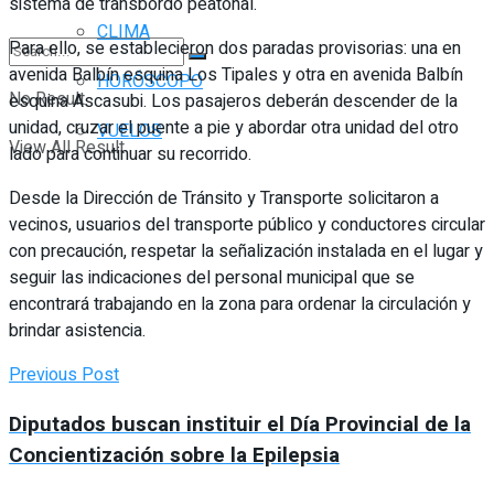
sistema de transbordo peatonal.
CLIMA
Para ello, se establecieron dos paradas provisorias: una en
avenida Balbín esquina Los Tipales y otra en avenida Balbín
HORÓSCOPO
No Result
esquina Ascasubi. Los pasajeros deberán descender de la
unidad, cruzar el puente a pie y abordar otra unidad del otro
VUELOS
View All Result
lado para continuar su recorrido.
Desde la Dirección de Tránsito y Transporte solicitaron a
vecinos, usuarios del transporte público y conductores circular
con precaución, respetar la señalización instalada en el lugar y
seguir las indicaciones del personal municipal que se
encontrará trabajando en la zona para ordenar la circulación y
brindar asistencia.
Previous Post
Diputados buscan instituir el Día Provincial de la
Concientización sobre la Epilepsia