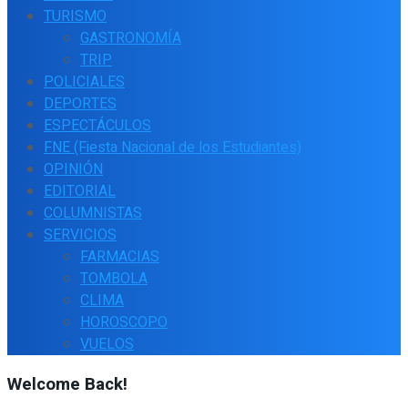
TURISMO
GASTRONOMÍA
TRIP
POLICIALES
DEPORTES
ESPECTÁCULOS
FNE (Fiesta Nacional de los Estudiantes)
OPINIÓN
EDITORIAL
COLUMNISTAS
SERVICIOS
FARMACIAS
TOMBOLA
CLIMA
HOROSCOPO
VUELOS
Welcome Back!