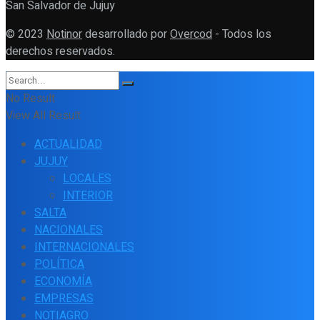
San Salvador de Jujuy
© 2023
Notinor
desarrollado por
Overcod
- Todos los
derechos reservados.
No Result
View All Result
ACTUALIDAD
JUJUY
LOCALES
INTERIOR
SALTA
NACIONALES
INTERNACIONALES
POLÍTICA
ECONOMÍA
EMPRESAS
NOTIAGRO