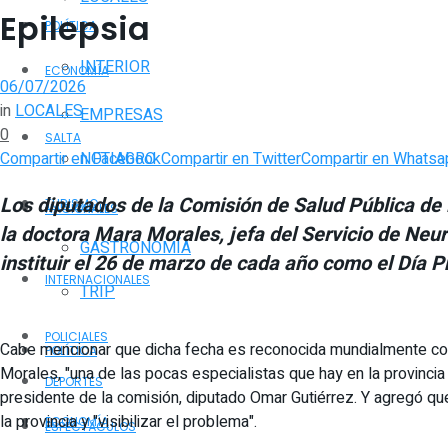
Epilepsia
POLÍTICA
INTERIOR
ECONOMÍA
06/07/2026
in
LOCALES
EMPRESAS
0
SALTA
Compartir en Facebook
Compartir en Twitter
Compartir en Whatsa
NOTIAGRO
Los diputados de la Comisión de Salud Pública de l
TURISMO
NACIONALES
la doctora Mara Morales, jefa del Servicio de Neur
GASTRONOMÍA
instituir el 26 de marzo de cada año como el Día Pr
INTERNACIONALES
TRIP
POLICIALES
Cabe mencionar que dicha fecha es reconocida mundialmente 
POLÍTICA
Morales, "una de las pocas especialistas que hay en la provincia
DEPORTES
presidente de la comisión, diputado Omar Gutiérrez. Y agregó que
la provincia y "visibilizar el problema".
ECONOMÍA
ESPECTÁCULOS