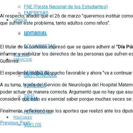
FNE (Fiesta Nacional de los Estudiantes)
EMPRESAS
Al respecto, añadió que el 26 de marzo "queremos instituir como 
OPINIÓN
que sufren este problema, tanto adultos como niños".
EDITORIAL
NOTIAGRO
COLUMNISTAS
El titular de la comisión expresó que se quiere adherir al
"Día Pú
informar y visibilizar los derechos de las personas que sufren es
TURISMO
SERVICIOS
Gutiérrez.
FARMACIAS
El expediente recibió despacho favorable y ahora "va a continuar
GASTRONOMÍA
A su turno, la jefa del Servicio de Neurología del Hospital Mate
TOMBOLA
poder actuar de manera correcta. Argumentó que no hay que asus
TRIP
CLIMA
consideró que esto es esencial saber porque muchas veces se pie
Finalmente, reflexionó que los aportes que realizó ante los dipu
HORÓSCOPO
POLICIALES
Previous Post
VUELOS