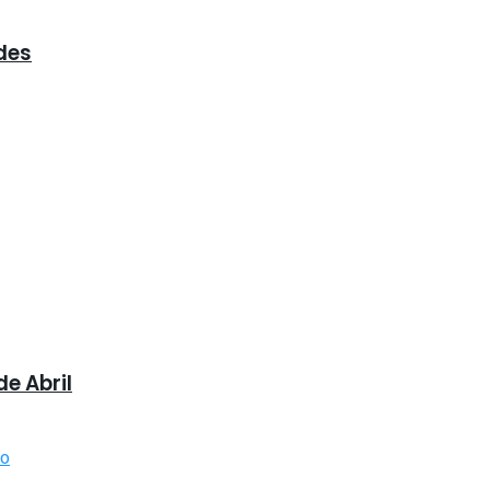
des
e Abril