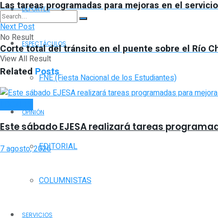
Las tareas programadas para mejoras en el servicio
DEPORTES
Next Post
No Result
ESPECTÁCULOS
Corte total del tránsito en el puente sobre el Río 
View All Result
Related
Posts
FNE (Fiesta Nacional de los Estudiantes)
LOCALES
OPINIÓN
Este sábado EJESA realizará tareas programadas
EDITORIAL
7 agosto, 2026
COLUMNISTAS
SERVICIOS