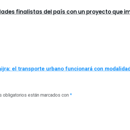
dades finalistas del país con un proyecto que i
Chijra: el transporte urbano funcionará con modalida
 obligatorios están marcados con
*