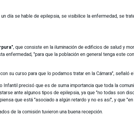
un día se hable de epilepsia, se visibilice la enfermedad, se tr
rpura"
, que consiste en la iluminación de edificios de salud y mo
ta enfermedad, "para que la población en general tenga este conta
 con su curso para que lo podamos tratar en la Cámara", señaló el
rno Infantil precisó que es de suma importancia que toda la comun
tarse ante algunos tipos de epilepsia, ya que "no todas son dis
nsa que está "asociado a algún retardo y no es así", y que "en l
tados de la comisión tuvieron una buena recepción.