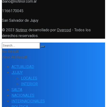
diario@notinor.com.ar
1166170045
San Salvador de Jujuy
© 2023
Notinor
desarrollado por
Overcod
- Todos los
derechos reservados.
No Result
View All Result
ACTUALIDAD
JUJUY
LOCALES
INTERIOR
SALTA
NACIONALES
INTERNACIONALES
POLÍTICA