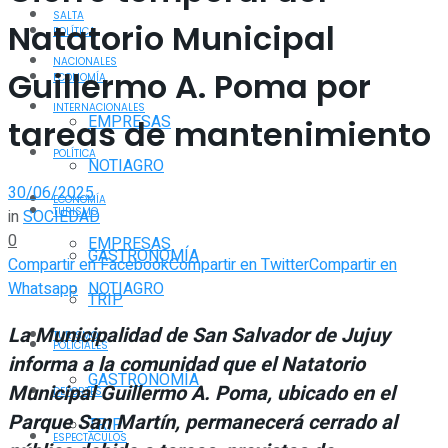
SALTA
Natatorio Municipal
POLÍTICA
NACIONALES
Guillermo A. Poma por
ECONOMÍA
INTERNACIONALES
EMPRESAS
tareas de mantenimiento
POLÍTICA
NOTIAGRO
30/06/2025
ECONOMÍA
TURISMO
in
SOCIEDAD
0
EMPRESAS
GASTRONOMÍA
Compartir en Facebook
Compartir en Twitter
Compartir en
Whatsapp
NOTIAGRO
TRIP
La Municipalidad de San Salvador de Jujuy
TURISMO
POLICIALES
informa a la comunidad que el Natatorio
GASTRONOMÍA
Municipal Guillermo A. Poma, ubicado en el
DEPORTES
Parque San Martín, permanecerá cerrado al
TRIP
ESPECTÁCULOS