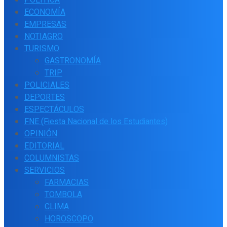
ECONOMÍA
EMPRESAS
NOTIAGRO
TURISMO
GASTRONOMÍA
TRIP
POLICIALES
DEPORTES
ESPECTÁCULOS
FNE (Fiesta Nacional de los Estudiantes)
OPINIÓN
EDITORIAL
COLUMNISTAS
SERVICIOS
FARMACIAS
TOMBOLA
CLIMA
HOROSCOPO