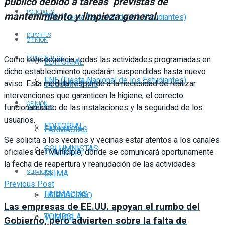
público debido a tareas previstas de
POLICIALES
mantenimiento y limpieza general.
FNE (Fiesta Nacional de los Estudiantes)
DEPORTES
OPINIÓN
Como consecuencia, todas las actividades programadas en
ESPECTÁCULOS
EDITORIAL
dicho establecimiento quedarán suspendidas hasta nuevo
FNE (Fiesta Nacional de los Estudiantes)
aviso. Esta medida responde a la necesidad de realizar
COLUMNISTAS
intervenciones que garanticen la higiene, el correcto
OPINIÓN
funcionamiento de las instalaciones y la seguridad de los
SERVICIOS
usuarios.
EDITORIAL
FARMACIAS
Se solicita a los vecinos y vecinas estar atentos a los canales
COLUMNISTAS
TOMBOLA
oficiales del Municipio, donde se comunicará oportunamente
la fecha de reapertura y reanudación de las actividades.
CLIMA
SERVICIOS
Previous Post
FARMACIAS
HORÓSCOPO
Las empresas de EE.UU. apoyan el rumbo del
TOMBOLA
VUELOS
Gobierno, pero advierten sobre la falta de