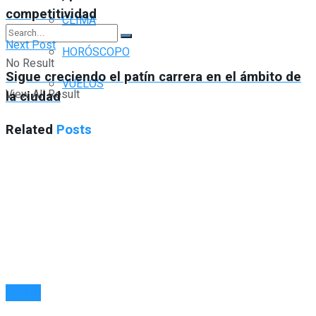
competitividad
CLIMA
Next Post
HORÓSCOPO
No Result
Sigue creciendo el patín carrera en el ámbito de
VUELOS
View All Result
la ciudad
Related
Posts
SALUD