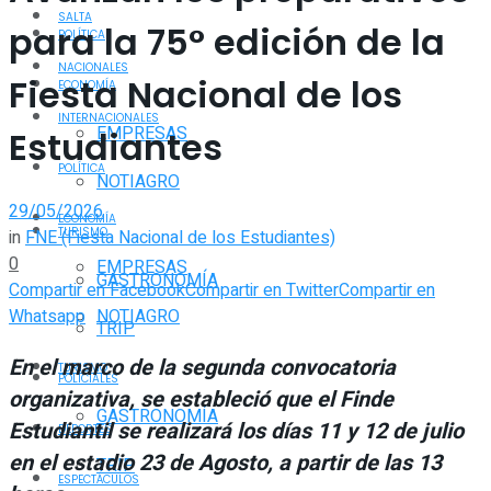
SALTA
para la 75° edición de la
POLÍTICA
NACIONALES
Fiesta Nacional de los
ECONOMÍA
INTERNACIONALES
EMPRESAS
Estudiantes
POLÍTICA
NOTIAGRO
29/05/2026
ECONOMÍA
TURISMO
in
FNE (Fiesta Nacional de los Estudiantes)
0
EMPRESAS
GASTRONOMÍA
Compartir en Facebook
Compartir en Twitter
Compartir en
Whatsapp
NOTIAGRO
TRIP
En el marco de la segunda convocatoria
TURISMO
POLICIALES
organizativa, se estableció que el Finde
GASTRONOMÍA
Estudiantil se realizará los días 11 y 12 de julio
DEPORTES
en el estadio 23 de Agosto, a partir de las 13
TRIP
ESPECTÁCULOS