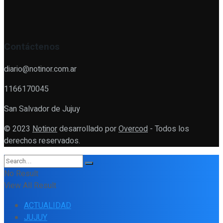
Contáctenos
diario@notinor.com.ar
1166170045
San Salvador de Jujuy
© 2023
Notinor
desarrollado por
Overcod
- Todos los
derechos reservados.
No Result
View All Result
ACTUALIDAD
JUJUY