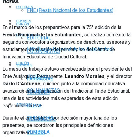
horas
.
POLICIALES
FNE (Fiesta Nacional de los Estudiantes)
DEPORTES
OPINIÓN
En el marco de los preparativos para la 75° edición de la
Fiesta Nacional de los Estudiantes,
se realizó con éxito la
ESPECTÁCULOS
EDITORIAL
segunda convocatoria organizativa de directivos, asesores y
FNE (Fiesta Nacional de los Estudiantes)
estudiantes en el salón del primer piso del Centro de
COLUMNISTAS
Innovación Educativa de Ciudad Cultural.
OPINIÓN
SERVICIOS
La mesa de trabajo estuvo encabezada por el presidente del
Ente Autárquico Permanente,
Leandro Morales
, y el director
EDITORIAL
FARMACIAS
Darío D’Antuene,
quienes junto a la comunidad educativa
COLUMNISTAS
avanzaron en la planificación del tradicional Finde Estudiantil,
TOMBOLA
una de las actividades más esperadas de esta edición
especial de la FNE.
CLIMA
SERVICIOS
Durante el encuentro, y por decisión mayoritaria de los
FARMACIAS
HORÓSCOPO
presentes, se acordaron las principales definiciones
TOMBOLA
organizativas:
VUELOS