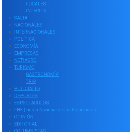
LOCALES
INTERIOR
SALTA
NACIONALES
INTERNACIONALES
POLÍTICA
ECONOMÍA
EMPRESAS
NOTIAGRO
TURISMO
GASTRONOMÍA
TRIP
POLICIALES
DEPORTES
ESPECTÁCULOS
FNE (Fiesta Nacional de los Estudiantes)
OPINIÓN
EDITORIAL
COLUMNISTAS