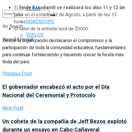
El
Finde Estudiantil se realizará los días 11 y 12 de
CLIMA
julio
en el estadio 23 de Agosto, a partir de las 13
horas.
HORÓSCOPO
No Result
El valor de la entrada será de $3000.
VUELOS
View All Result
Desde la organización destacaron el compromiso y la
participación de toda la comunidad educativa, fundamentales
para continuar fortaleciendo y haciendo crecer la fiesta más
linda del país.
Previous Post
El gobernador encabezó el acto por el Día
Nacional del Ceremonial y Protocolo
Next Post
Un cohete de la compañía de Jeff Bezos explotó
durante un ensayo en Cabo Cañaveral