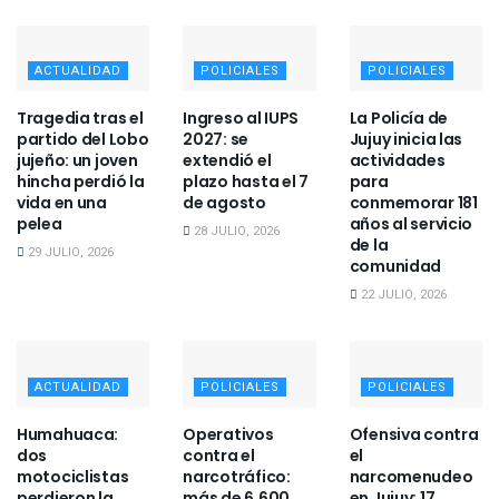
ACTUALIDAD
POLICIALES
POLICIALES
Tragedia tras el
Ingreso al IUPS
La Policía de
partido del Lobo
2027: se
Jujuy inicia las
jujeño: un joven
extendió el
actividades
hincha perdió la
plazo hasta el 7
para
vida en una
de agosto
conmemorar 181
pelea
años al servicio
28 JULIO, 2026
de la
29 JULIO, 2026
comunidad
22 JULIO, 2026
ACTUALIDAD
POLICIALES
POLICIALES
Humahuaca:
Operativos
Ofensiva contra
dos
contra el
el
motociclistas
narcotráfico:
narcomenudeo
perdieron la
más de 6.600
en Jujuy: 17