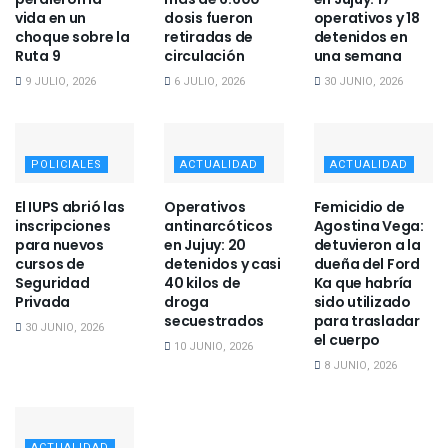
vida en un
dosis fueron
operativos y 18
choque sobre la
retiradas de
detenidos en
Ruta 9
circulación
una semana
9 JULIO, 2026
6 JULIO, 2026
30 JUNIO, 2026
POLICIALES
ACTUALIDAD
ACTUALIDAD
El IUPS abrió las
Operativos
Femicidio de
inscripciones
antinarcóticos
Agostina Vega:
para nuevos
en Jujuy: 20
detuvieron a la
cursos de
detenidos y casi
dueña del Ford
Seguridad
40 kilos de
Ka que habría
Privada
droga
sido utilizado
secuestrados
para trasladar
30 JUNIO, 2026
el cuerpo
10 JUNIO, 2026
8 JUNIO, 2026
ACTUALIDAD