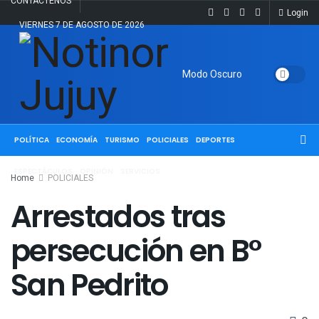
CONTACTENOS
Login
VIERNES 7 DE AGOSTO DE 2026
Modo Oscuro
ACTUALIDAD
JUJUY
SALTA
NACIONALES
INTERNACIONALES
POLÍTICA
ECONOMÍA
TURISMO
POLICIALES
DEPORTES
ESPECTÁCULOS
OPINIÓN
SERVICIOS
Home
POLICIALES
Arrestados tras
persecución en B°
San Pedrito