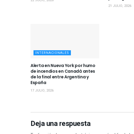
22 JULIO, 2026
21 JULIO, 2026
INTERNACIONALES
Alerta en Nueva York por humo
de incendios en Canadá antes
de la final entre Argentina y
España
17 JULIO, 2026
Deja una respuesta