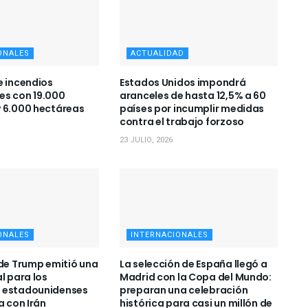
ONALES
ACTUALIDAD
e incendios
Estados Unidos impondrá
es con 19.000
aranceles de hasta 12,5% a 60
 6.000 hectáreas
países por incumplir medidas
contra el trabajo forzoso
23 JULIO, 2026
ONALES
INTERNACIONALES
 de Trump emitió una
La selección de España llegó a
l para los
Madrid con la Copa del Mundo:
 estadounidenses
preparan una celebración
a con Irán
histórica para casi un millón de