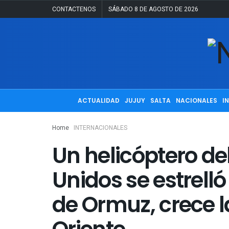
CONTACTENOS
SÁBADO 8 DE AGOSTO DE 2026
ACTUALIDAD
JUJUY
SALTA
NACIONALES
I
Home
INTERNACIONALES
Un helicóptero del
Unidos se estrelló
de Ormuz, crece l