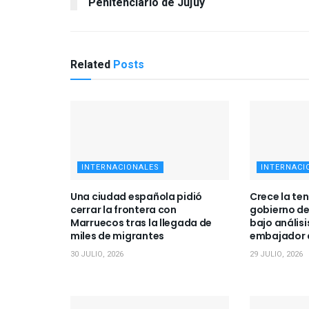
Penitenciario de Jujuy
Related
Posts
INTERNACIONALES
INTERNACI
Una ciudad española pidió
Crece la ten
cerrar la frontera con
gobierno de
Marruecos tras la llegada de
bajo análisi
miles de migrantes
embajador a
30 JULIO, 2026
29 JULIO, 2026