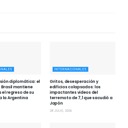
ONALES
INTERNACIONALES
sión diplomática: el
Gritos, desesperación y
 Brasil mantiene
edificios colapsados: los
s el regreso de su
impactantes videos del
 la Argentina
terremoto de 7,1 que sacudió a
Japón
28 JULIO, 2026