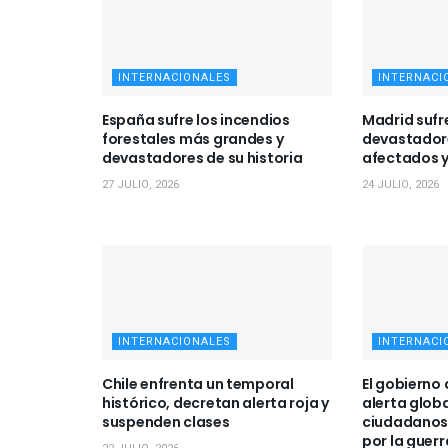
INTERNACIONALES
INTERNACI
España sufre los incendios
Madrid sufr
forestales más grandes y
devastador
devastadores de su historia
afectados y
27 JULIO, 2026
24 JULIO, 2026
INTERNACIONALES
INTERNACI
Chile enfrenta un temporal
El gobierno
histórico, decretan alerta roja y
alerta globa
suspenden clases
ciudadanos
por la guerr