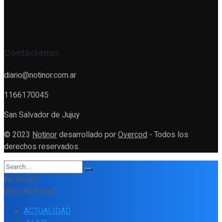
Contáctenos
diario@notinor.com.ar
1166170045
San Salvador de Jujuy
© 2023
Notinor
desarrollado por
Overcod
- Todos los
derechos reservados.
No Result
View All Result
ACTUALIDAD