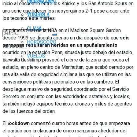
FARMACIAS
HORÓSCOPO
inicio al encuentro entre los Knicks y los San Antonio Spurs en
una serie que lideran los neoyorquinos 2-1 pese a caer ante
TOMBOLA
VUELOS
los texanos este martes.
CLIMA
La primera final de la NBA en el Madison Square Garden
desde 1999 se disputa apenas un día después de que
seis
HORÓSCOPO
personas resultaran heridas en un apuñalamiento
No Result
ocurrido en la estación Penn, situada justo debajo del estadio.
VUELOS
La visita de Trump provocó el cierre de la zona que rodea el
View All Result
estadio, en pleno centro de Manhattan, que acabó cerrado por
una alta valla de seguridad similar a las que se utilizan en las
convenciones políticas nacionales o en las cumbres. El
despliegue masivo de seguridad, coordinado por el Servicio
Secreto en conjunto con las autoridades estatales y locales,
también incluyó equipos técnicos, drones y miles de agentes
de las fuerzas del orden.
El
l
ockdown
comenzó cuatro horas antes de que empezara
el partido con la clausura de cinco manzanas alrededor del