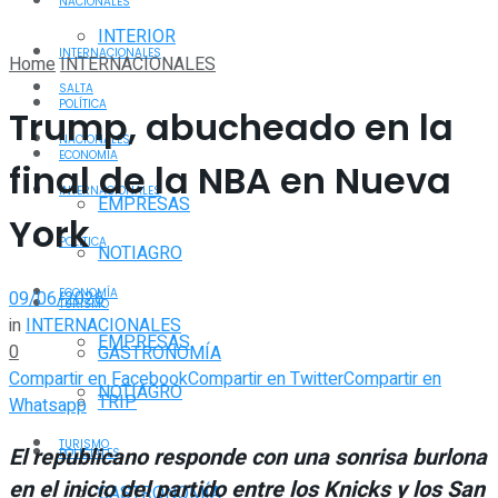
NACIONALES
INTERIOR
INTERNACIONALES
Home
INTERNACIONALES
SALTA
POLÍTICA
Trump, abucheado en la
NACIONALES
ECONOMÍA
final de la NBA en Nueva
INTERNACIONALES
EMPRESAS
York
POLÍTICA
NOTIAGRO
ECONOMÍA
09/06/2026
TURISMO
in
INTERNACIONALES
EMPRESAS
0
GASTRONOMÍA
Compartir en Facebook
Compartir en Twitter
Compartir en
NOTIAGRO
TRIP
Whatsapp
TURISMO
El republicano responde con una sonrisa burlona
POLICIALES
en el inicio del partido entre los Knicks y los San
GASTRONOMÍA