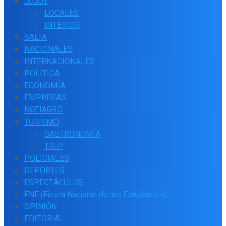
JUJUY
LOCALES
INTERIOR
SALTA
NACIONALES
INTERNACIONALES
POLÍTICA
ECONOMÍA
EMPRESAS
NOTIAGRO
TURISMO
GASTRONOMÍA
TRIP
POLICIALES
DEPORTES
ESPECTÁCULOS
FNE (Fiesta Nacional de los Estudiantes)
OPINIÓN
EDITORIAL