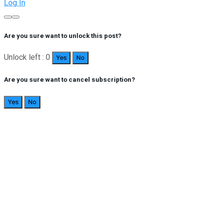
Log In
Are you sure want to unlock this post?
Unlock left : 0
Yes
No
Are you sure want to cancel subscription?
Yes
No