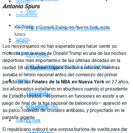
DEPORTES
Antonio Spurs
TRIP
ESPECTÁCULOS
POLICIALES
Kai Trump y Donald Trump en Nueva York, este
FNE (Fiesta Nacional de los Estudiantes)
lunes
DEPORTES
OPINIÓN
Los neoyorquinos no han esperado para hacer sentir su
molestia con la visita de Donald Trump en una de las noches
ESPECTÁCULOS
EDITORIAL
deportivas más importantes de las últimas décadas en la
FNE (Fiesta Nacional de los Estudiantes)
ciudad. En un Madison Square Garden a rebosar, mientras
COLUMNISTAS
sonaba el himno nacional antes del comienzo del primer
OPINIÓN
partido de las
Finales de la NBA en Nueva York
en 27 años,
SERVICIOS
los aficionados estallaron en abucheos cuando el presidente
EDITORIAL
FARMACIAS
de Estados Unidos —el primero en funciones en asistir a un
juego de final de la liga nacional de baloncesto— apareció en
COLUMNISTAS
TOMBOLA
su palco, rodeado de cristales antibalas, y proyectado en la
pantalla gigante.
CLIMA
SERVICIOS
El republicano esbozó una sonrisa burlona de vuelta para dar