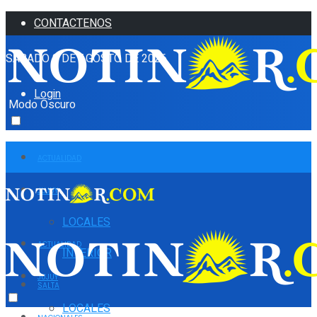
CONTACTENOS
SÁBADO 8 DE AGOSTO DE 2026
Login
Modo Oscuro
ACTUALIDAD
JUJUY
LOCALES
ACTUALIDAD
INTERIOR
JUJUY
SALTA
LOCALES