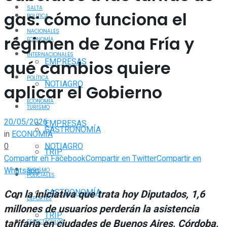
SALTA
gas: cómo funciona el
POLÍTICA
NACIONALES
régimen de Zona Fría y
ECONOMÍA
INTERNACIONALES
EMPRESAS
qué cambios quiere
POLÍTICA
NOTIAGRO
aplicar el Gobierno
ECONOMÍA
TURISMO
20/05/2026
EMPRESAS
GASTRONOMÍA
in
ECONOMÍA
0
NOTIAGRO
TRIP
Compartir en Facebook
Compartir en Twitter
Compartir en
Whatsapp
TURISMO
POLICIALES
GASTRONOMÍA
Con la iniciativa que trata hoy Diputados, 1,6
DEPORTES
millones de usuarios perderán la asistencia
TRIP
tarifaria en ciudades de Buenos Aires, Córdoba,
ESPECTÁCULOS