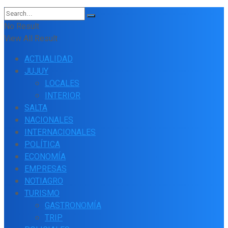
No Result
View All Result
ACTUALIDAD
JUJUY
LOCALES
INTERIOR
SALTA
NACIONALES
INTERNACIONALES
POLÍTICA
ECONOMÍA
EMPRESAS
NOTIAGRO
TURISMO
GASTRONOMÍA
TRIP