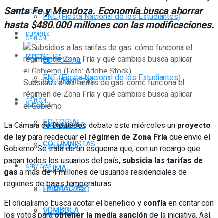
Santa Fe y Mendoza. Economía busca ahorrar
POLICIALES
FNE (Fiesta Nacional de los Estudiantes)
hasta $480.000 millones con las modificaciones.
DEPORTES
OPINIÓN
ESPECTÁCULOS
EDITORIAL
FNE (Fiesta Nacional de los Estudiantes)
COLUMNISTAS
Subsidios a las tarifas de gas: cómo funciona el
régimen de Zona Fría y qué cambios busca aplicar
OPINIÓN
el Gobierno
SERVICIOS
EDITORIAL
La Cámara de Diputados debate este miércoles un
proyecto
FARMACIAS
de ley
para readecuar el
régimen de Zona Fría
que envió el
COLUMNISTAS
TOMBOLA
Gobierno. Se trata de un esquema que, con un recargo que
pagan todos los usuarios del país,
subsidia las tarifas de
CLIMA
SERVICIOS
gas
a más de 4 millones de usuarios residenciales de
regiones de bajas temperaturas.
FARMACIAS
HORÓSCOPO
El oficialismo busca acotar el beneficio y
confía
en contar con
TOMBOLA
VUELOS
los votos para
obtener la media sanción
de la iniciativa. Así,