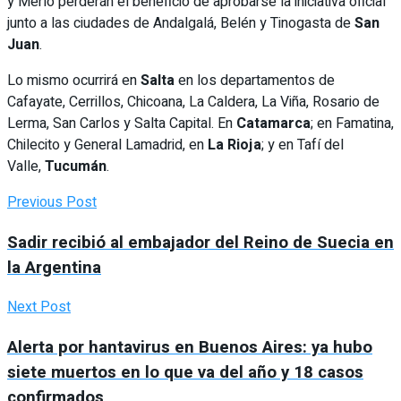
y Merlo perderán el beneficio de aprobarse la iniciativa oficial
junto a las ciudades de Andalgalá, Belén y Tinogasta de
San
Juan
.
Lo mismo ocurrirá en
Salta
en los departamentos de
Cafayate, Cerrillos, Chicoana, La Caldera, La Viña, Rosario de
Lerma, San Carlos y Salta Capital. En
Catamarca
; en Famatina,
Chilecito y General Lamadrid, en
La Rioja
; y en Tafí del
Valle,
Tucumán
.
Previous Post
Sadir recibió al embajador del Reino de Suecia en
la Argentina
Next Post
Alerta por hantavirus en Buenos Aires: ya hubo
siete muertos en lo que va del año y 18 casos
confirmados