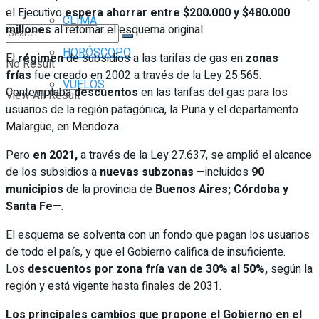
el Ejecutivo
espera ahorrar entre $200.000 y $480.000
CLIMA
millones
al retomar el esquema original.
HORÓSCOPO
El
régimen
de subsidios a las tarifas de gas en
zonas
No Result
frías
fue creado en 2002 a través de la Ley 25.565.
VUELOS
Contemplaba
descuentos
en las tarifas del gas para los
View All Result
usuarios de la región patagónica, la Puna y el departamento
Malargüe, en Mendoza.
Pero
en 2021,
a través de la Ley 27.637, se amplió el alcance
de los subsidios a
nuevas subzonas
—incluidos
90
municipios
de la provincia de
Buenos Aires; Córdoba y
Santa Fe
—.
El esquema se solventa con un fondo que pagan los usuarios
de todo el país, y que el Gobierno califica de insuficiente.
Los
descuentos por zona fría van de 30% al 50%,
según la
región y está vigente hasta finales de 2031.
Los principales cambios que propone el Gobierno en el