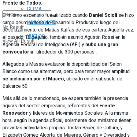
Frente de Todos.
CLIMA
El mismo escenario fue utilizado cuando
Daniel Scioli
se hizo
cargo del ministerio de Desarrollo Productivo luego del
HORÓSCOPO
No Result
desplazamiento de Matías Kulfas de esa cartera. Aquella vez,
VUELOS
el pasado 15 de junio, también asumió Agustín Rossi en la
View All Result
Agencia Federal de Inteligencia (AFI) y
hubo una gran
convocatoria
-alrededor de 300 personas-.
Allegados a Massa evaluaron la disponibilidad del Salón
Blanco como una alternativa, pero para tener mayor amplitud
se inclinaron por el Museo,
ubicado en el subsuelo de
Balcarce 50.
Más allá de lo mencionado, se espera también la presencia
figuras del sector empresario, referentes del
Frente
Renovador
y líderes de Movimientos Sociales. A la misma
hora, según la agenda oficial, solamente dos ministros tienen
previstas actividades propias: Tristán Bauer, de Cultura, y
Elizabeth Gómez Alcorta, de Mujeres, Género y Diversidad y