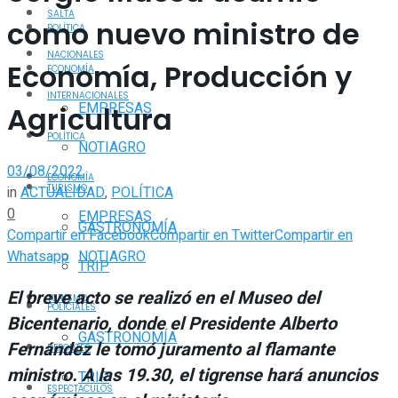
SALTA
como nuevo ministro de
POLÍTICA
NACIONALES
Economía, Producción y
ECONOMÍA
INTERNACIONALES
EMPRESAS
Agricultura
POLÍTICA
NOTIAGRO
03/08/2022
ECONOMÍA
TURISMO
in
ACTUALIDAD
,
POLÍTICA
0
EMPRESAS
GASTRONOMÍA
Compartir en Facebook
Compartir en Twitter
Compartir en
Whatsapp
NOTIAGRO
TRIP
El breve acto se realizó en el Museo del
TURISMO
POLICIALES
Bicentenario, donde el Presidente Alberto
GASTRONOMÍA
Fernández le tomó juramento al flamante
DEPORTES
ministro. A las 19.30, el tigrense hará anuncios
TRIP
ESPECTÁCULOS