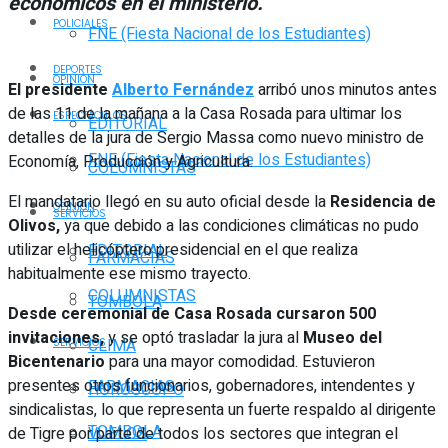
económicos en el ministerio.
POLICIALES
FNE (Fiesta Nacional de los Estudiantes)
DEPORTES
OPINIÓN
El presidente
Alberto Fernández
arribó unos minutos antes
de las 11 de la mañana a la Casa Rosada para ultimar los
ESPECTÁCULOS
EDITORIAL
detalles de la jura de Sergio Massa como nuevo ministro de
FNE (Fiesta Nacional de los Estudiantes)
Economía, Producción y Agricultura.
COLUMNISTAS
El mandatario llegó en su auto oficial desde la
Residencia de
OPINIÓN
SERVICIOS
Olivos,
ya que debido a las condiciones climáticas no pudo
utilizar el helicóptero presidencial en el que realiza
EDITORIAL
FARMACIAS
habitualmente ese mismo trayecto.
COLUMNISTAS
TOMBOLA
Desde ceremonial de Casa Rosada cursaron 500
invitaciones,
y se optó trasladar la jura al
Museo del
CLIMA
SERVICIOS
Bicentenario
para una mayor comodidad. Estuvieron
presentes otros funcionarios, gobernadores, intendentes y
FARMACIAS
HORÓSCOPO
sindicalistas, lo que representa un fuerte respaldo al dirigente
TOMBOLA
de Tigre por parte de todos los sectores que integran el
VUELOS