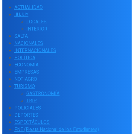
ACTUALIDAD
JUJUY
LOCALES
INTERIOR
SALTA
NACIONALES
INTERNACIONALES
POLÍTICA
ECONOMÍA
EMPRESAS
NOTIAGRO
TURISMO
GASTRONOMÍA
TRIP
POLICIALES
DEPORTES
ESPECTÁCULOS
FNE (Fiesta Nacional de los Estudiantes)