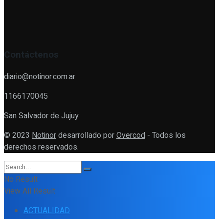
Contáctenos
diario@notinor.com.ar
1166170045
San Salvador de Jujuy
© 2023
Notinor
desarrollado por
Overcod
- Todos los
derechos reservados.
No Result
View All Result
ACTUALIDAD