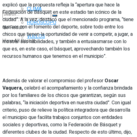
explicó que la propuesta refleja la “apertura que hace la
CLIMA
Federación de Básquet en este estadio tan icónico de la
ciudad”. A la vez, destacó que el mencionado programa, “tiene
HORÓSCOPO
que ver con el fomento del deporte, sobre todo entre los
No Result
chicos que tienen la oportunidad de venir a competir, a jugar, a
VUELOS
View All Result
mostrar sus habilidades, y también a entusiasmarse con lo
que es, en este caso, el básquet, aprovechando también los
recursos humanos que tenemos en el municipio”.
Además de valorar el compromiso del profesor
Oscar
Vaquera,
celebró el acompañamiento y la confianza brindada
por los familiares de los chicos que garantizan, según sus
palabras, “la iniciación deportiva en nuestra ciudad”. Con igual
criterio, puso de relieve la política integradora que desarrolla
el municipio que facilita trabajos conjuntos con entidades
sociales y deportivas, como la Federación de Básquet y
diferentes clubes de la ciudad. Respecto de esto último, dijo,