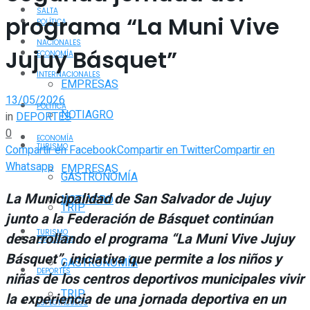
SALTA
programa “La Muni Vive
POLÍTICA
NACIONALES
Jujuy Básquet”
ECONOMÍA
INTERNACIONALES
EMPRESAS
13/05/2026
POLÍTICA
NOTIAGRO
in
DEPORTES
0
ECONOMÍA
TURISMO
Compartir en Facebook
Compartir en Twitter
Compartir en
Whatsapp
EMPRESAS
GASTRONOMÍA
La Municipalidad de San Salvador de Jujuy
NOTIAGRO
TRIP
junto a la Federación de Básquet continúan
TURISMO
desarrollando el programa “La Muni Vive Jujuy
POLICIALES
Básquet”, iniciativa que permite a los niños y
GASTRONOMÍA
DEPORTES
niñas de los centros deportivos municipales vivir
TRIP
la experiencia de una jornada deportiva en un
ESPECTÁCULOS