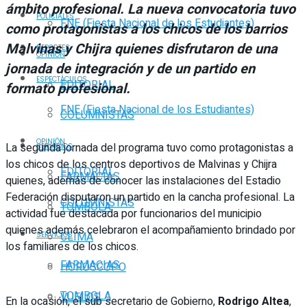
ámbito profesional. La nueva convocatoria tuvo
POLICIALES
FNE (Fiesta Nacional de los Estudiantes)
como protagonistas a los chicos de los barrios
Malvinas y Chijra quienes disfrutaron de una
DEPORTES
OPINIÓN
jornada de integración y de un partido en
ESPECTÁCULOS
EDITORIAL
formato profesional.
FNE (Fiesta Nacional de los Estudiantes)
COLUMNISTAS
OPINIÓN
La segunda jornada del programa tuvo como protagonistas a
SERVICIOS
los chicos de los centros deportivos de Malvinas y Chijra
EDITORIAL
FARMACIAS
quienes, además de conocer las instalaciones del Estadio
Federación disputaron un partido en la cancha profesional. La
COLUMNISTAS
TOMBOLA
actividad fue destacada por funcionarios del municipio
quienes además celebraron el acompañamiento brindado por
CLIMA
SERVICIOS
los familiares de los chicos.
FARMACIAS
HORÓSCOPO
TOMBOLA
VUELOS
En la ocasión, el sub secretario de Gobierno,
Rodrigo Altea
,