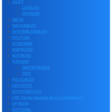
JUJUY
LOCALES
INTERIOR
SALTA
NACIONALES
INTERNACIONALES
POLÍTICA
ECONOMÍA
EMPRESAS
NOTIAGRO
TURISMO
GASTRONOMÍA
TRIP
POLICIALES
DEPORTES
ESPECTÁCULOS
FNE (Fiesta Nacional de los Estudiantes)
OPINIÓN
EDITORIAL