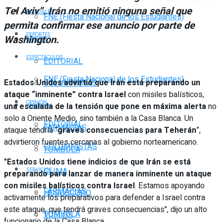
Tel Aviv”. Irán no emitió ninguna señal que
POLICIALES
FNE (Fiesta Nacional de los Estudiantes)
permita confirmar ese anuncio por parte de
DEPORTES
Washington.
OPINIÓN
ESPECTÁCULOS
EDITORIAL
FNE (Fiesta Nacional de los Estudiantes)
Estados Unidos advirtió que Irán está preparando un
COLUMNISTAS
ataque “inminente” contra Israel
con misiles balísticos,
OPINIÓN
una escalada de la tensión que pone en máxima alerta
no
SERVICIOS
solo a Oriente Medio, sino también a la Casa Blanca. Un
EDITORIAL
FARMACIAS
ataque tendría “
graves consecuencias para Teherán
”,
advirtieron fuentes cercanas al gobierno norteamericano.
COLUMNISTAS
TOMBOLA
"Estados Unidos tiene indicios de que Irán se está
CLIMA
SERVICIOS
preparando para lanzar de manera inminente un ataque
con misiles balísticos contra Israel
. Estamos apoyando
FARMACIAS
HORÓSCOPO
activamente los preparativos para defender a Israel contra
este ataque, que tendrá graves consecuencias", dijo un alto
TOMBOLA
VUELOS
funcionario de la Casa Blanca.