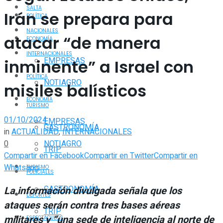
SALTA
Irán se prepara para
POLÍTICA
NACIONALES
atacar “de manera
ECONOMÍA
INTERNACIONALES
EMPRESAS
inminente” a Israel con
POLÍTICA
NOTIAGRO
misiles balísticos
ECONOMÍA
TURISMO
01/10/2024
EMPRESAS
GASTRONOMÍA
in
ACTUALIDAD
,
INTERNACIONALES
0
NOTIAGRO
TRIP
Compartir en Facebook
Compartir en Twitter
Compartir en
Whatsapp
TURISMO
POLICIALES
GASTRONOMÍA
La información divulgada señala que los
DEPORTES
ataques serán contra tres bases aéreas
TRIP
militares y “una sede de inteligencia al norte de
ESPECTÁCULOS