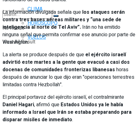
CLIMA
La información divulgada señala que
los ataques serán
contra tres bases aéreas militares y “una sede de
HORÓSCOPO
inteligencia al norte de Tel Aviv”.
Irán no ha emitido
No Result
ninguna señal que permita confirmar ese anuncio por parte de
VUELOS
View All Result
Washington.
La alerta se produce después de que
el ejército israelí
advirtió este martes a la gente que evacuó a casi dos
docenas de comunidades fronterizas libanesas
horas
después de anunciar lo que dijo eran "operaciones terrestres
limitadas contra Hezbollah".
El principal portavoz del ejército israelí, el contralmirante
Daniel Hagari
, afirmó que
Estados Unidos ya le había
informado a Israel que Irán se estaba preparando para
disparar misiles de inmediato
.