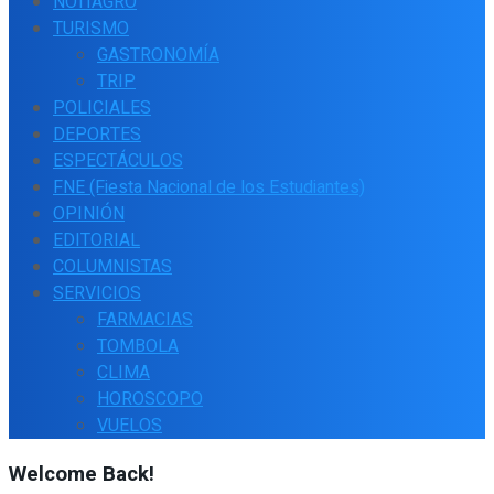
NOTIAGRO
TURISMO
GASTRONOMÍA
TRIP
POLICIALES
DEPORTES
ESPECTÁCULOS
FNE (Fiesta Nacional de los Estudiantes)
OPINIÓN
EDITORIAL
COLUMNISTAS
SERVICIOS
FARMACIAS
TOMBOLA
CLIMA
HOROSCOPO
VUELOS
Welcome Back!