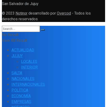
San Salvador de Jujuy
© 2023
Notinor
desarrollado por
Overcod
- Todos los
derechos reservados.
No Result
View All Result
ACTUALIDAD
JUJUY
LOCALES
INTERIOR
SALTA
NACIONALES
INTERNACIONALES
POLÍTICA
ECONOMÍA
EMPRESAS