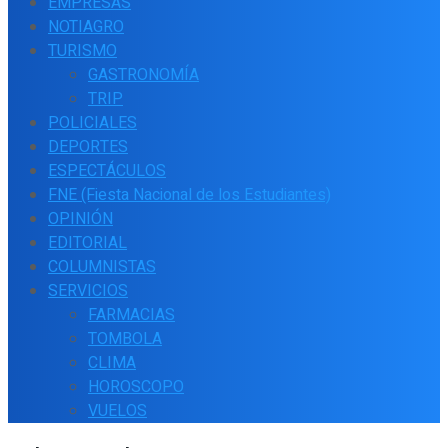
EMPRESAS
NOTIAGRO
TURISMO
GASTRONOMÍA
TRIP
POLICIALES
DEPORTES
ESPECTÁCULOS
FNE (Fiesta Nacional de los Estudiantes)
OPINIÓN
EDITORIAL
COLUMNISTAS
SERVICIOS
FARMACIAS
TOMBOLA
CLIMA
HOROSCOPO
VUELOS