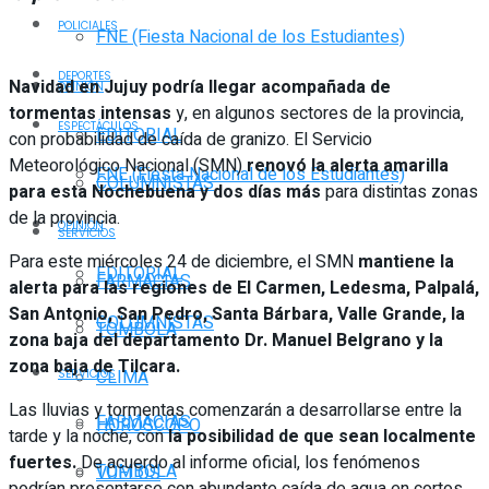
POLICIALES
FNE (Fiesta Nacional de los Estudiantes)
DEPORTES
Navidad en Jujuy podría llegar acompañada de
OPINIÓN
tormentas intensas
y, en algunos sectores de la provincia,
ESPECTÁCULOS
EDITORIAL
con probabilidad de caída de granizo. El Servicio
Meteorológico Nacional (SMN)
renovó la alerta amarilla
FNE (Fiesta Nacional de los Estudiantes)
COLUMNISTAS
para esta Nochebuena y dos días más
para distintas zonas
de la provincia.
OPINIÓN
SERVICIOS
Para este miércoles 24 de diciembre, el SMN
mantiene la
EDITORIAL
FARMACIAS
alerta para las regiones de
El Carmen, Ledesma, Palpalá,
San Antonio, San Pedro, Santa Bárbara, Valle Grande, la
COLUMNISTAS
TOMBOLA
zona baja del departamento Dr. Manuel Belgrano y la
zona baja de Tilcara.
CLIMA
SERVICIOS
Las lluvias y tormentas comenzarán a desarrollarse entre la
FARMACIAS
HORÓSCOPO
tarde y la noche, con
la posibilidad de que sean localmente
fuertes.
De acuerdo al informe oficial, los fenómenos
TOMBOLA
VUELOS
podrían presentarse con abundante caída de agua en cortos