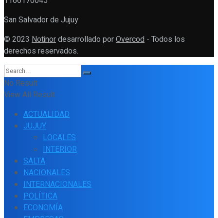
1166170045
San Salvador de Jujuy
© 2023
Notinor
desarrollado por
Overcod
- Todos los
derechos reservados.
No Result
View All Result
ACTUALIDAD
JUJUY
LOCALES
INTERIOR
SALTA
NACIONALES
INTERNACIONALES
POLÍTICA
ECONOMÍA