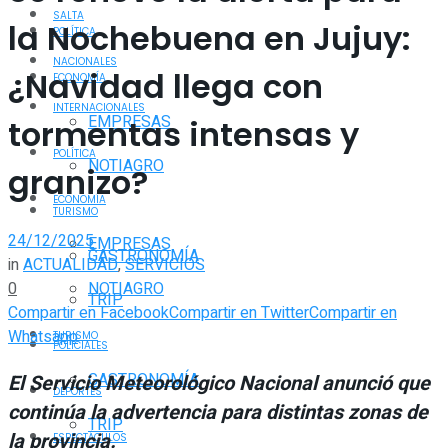
SALTA
la Nochebuena en Jujuy:
POLÍTICA
NACIONALES
¿Navidad llega con
ECONOMÍA
INTERNACIONALES
EMPRESAS
tormentas intensas y
POLÍTICA
NOTIAGRO
granizo?
ECONOMÍA
TURISMO
24/12/2025
EMPRESAS
GASTRONOMÍA
in
ACTUALIDAD
,
SERVICIOS
0
NOTIAGRO
TRIP
Compartir en Facebook
Compartir en Twitter
Compartir en
Whatsapp
TURISMO
POLICIALES
GASTRONOMÍA
El Servicio Meteorológico Nacional
anunció que
DEPORTES
continúa la advertencia para distintas zonas de
TRIP
la provincia.
ESPECTÁCULOS