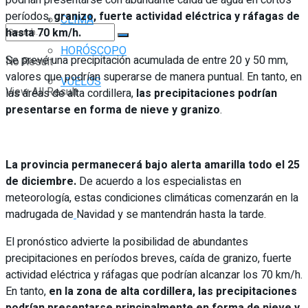
períodos,
granizo, fuerte actividad eléctrica y ráfagas de
CLIMA
hasta 70 km/h.
HORÓSCOPO
Se prevé una precipitación acumulada de entre 20 y 50 mm,
No Result
valores que podrían superarse de manera puntual. En tanto, en
VUELOS
View All Result
las áreas de alta cordillera,
las precipitaciones podrían
presentarse en forma de nieve y granizo
.
La provincia permanecerá bajo alerta amarilla todo
el 25
de diciembre.
De acuerdo a los especialistas en
meteorología, estas condiciones climáticas comenzarán en la
madrugada de
Navidad y se mantendrán hasta la tarde.
El pronóstico advierte la posibilidad de abundantes
precipitaciones en períodos breves, caída de granizo, fuerte
actividad eléctrica y ráfagas que podrían alcanzar los 70 km/h.
En tanto,
en la zona de alta cordillera, las precipitaciones
podrían presentarse principalmente en forma de nieve y